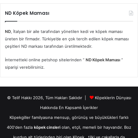
ND Köpek Maması
ND
, İtalyan bir aile tarafından yönetilen kedi ve köpek maması
üreten bir firmadır. Türkiye’de en çok tercih edilen köpek maması
çeşitleri ND markası tarafından üretilmektedir.
İnternetteki online petshop sitelerinden ”
ND Köpek Maması
”
siparişi verebilirsiniz.
© Telif Hakkı 2026, Tüm Hakları Saklıdır |
Köpeklerin Dünyası
Hakkında En Kapsamlı İçerikler
Köpekgiller familyasına mensup, görünüş ve büyüklükleri farklı
400'den fazla
köpek cinsleri
olan, etçil, memeli bir hayvandır. Boz
kurdun alt türlerinden biri olan
Köpek
, tilki ve çakallarla da