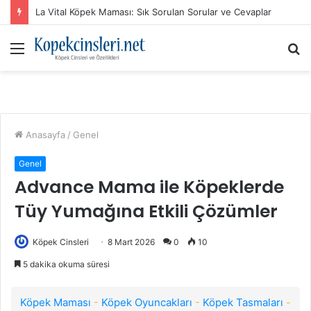
La Vital Köpek Maması: Sık Sorulan Sorular ve Cevaplar
Menü
A
y
...
Anasayfa
/
Genel
Genel
Advance Mama ile Köpeklerde
Tüy Yumağına Etkili Çözümler
Köpek Cinsleri
8 Mart 2026
0
10
5 dakika okuma süresi
Köpek Maması
-
Köpek Oyuncakları
-
Köpek Tasmaları
-