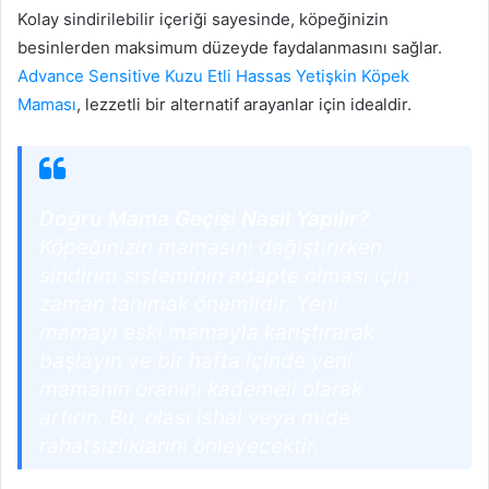
Kolay sindirilebilir içeriği sayesinde, köpeğinizin
besinlerden maksimum düzeyde faydalanmasını sağlar.
Advance Sensitive Kuzu Etli Hassas Yetişkin Köpek
Maması
, lezzetli bir alternatif arayanlar için idealdir.
Doğru Mama Geçişi Nasıl Yapılır?
Köpeğinizin mamasını değiştirirken
sindirim sisteminin adapte olması için
zaman tanımak önemlidir. Yeni
mamayı eski mamayla karıştırarak
başlayın ve bir hafta içinde yeni
mamanın oranını kademeli olarak
artırın. Bu, olası ishal veya mide
rahatsızlıklarını önleyecektir.