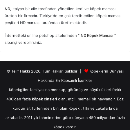
ND
, İtalyan bir aile tarafından yönetilen kedi ve köpek maması
üreten bir firmadır. Türkiye’de en çok tercih edilen köpek maması
çeşitleri ND markası tarafından üretilmektedir.
İnternetteki online petshop sitelerinden ”
ND Köpek Maması
”
siparişi verebilirsiniz.
© Telif Hakkı 2026, Tüm Hakları Saklıdır |
Köpeklerin Dünyası
Hakkında En Kapsamlı İçerikler
Köpekgiller familyasına mensup, görünüş ve büyüklükleri farklı
400'den fazla
köpek cinsleri
olan, etçil, memeli bir hayvandır. Boz
kurdun alt türlerinden biri olan
Köpek
, tilki ve çakallarla da
akrabadır. 2011 yılı tahminlerine göre dünyada 450 milyondan fazla
köpek vardır.