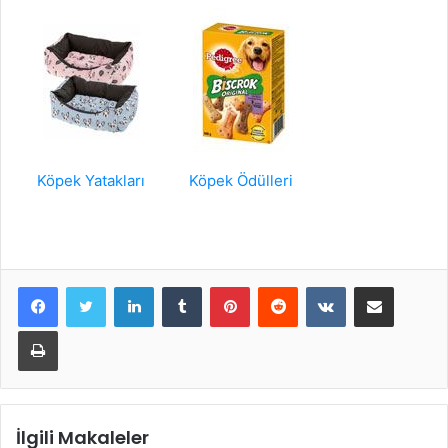
Köpek Yatakları
Köpek Ödülleri
LinkedIn
Tumblr
Pinterest
Reddit
VKontakte
E-Posta ile paylaş
Yazdır
İlgili Makaleler