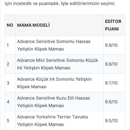
için inceledik ve puanladık. İşte editörlerimizin seçimi:
EDITOR
NO
MAMA MODELI
PUANI
Advance Sensitive Somonlu Hassas
1
9.9/10
Yetişkin Köpek Maması
Advance Mini Sensitive Somonlu Küçük
2
9.8/10
Irk Yetişkin Köpek Maması
Advance Küçük Irk Somonlu Yetişkin
3
9.7/10
Köpek Maması
Advance Sensitive Kuzu Etli Hassas
4
9.6/10
Yetişkin Köpek Maması
Advance Yorkshire Terrier Tavuklu
5
9.5/10
Yetişkin Köpek Maması