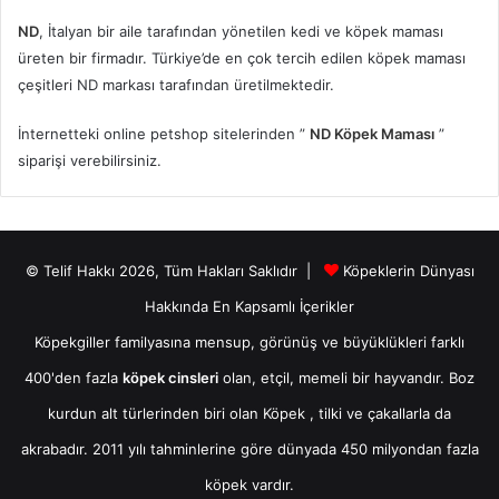
ND
, İtalyan bir aile tarafından yönetilen kedi ve köpek maması
üreten bir firmadır. Türkiye’de en çok tercih edilen köpek maması
çeşitleri ND markası tarafından üretilmektedir.
İnternetteki online petshop sitelerinden ”
ND Köpek Maması
”
siparişi verebilirsiniz.
© Telif Hakkı 2026, Tüm Hakları Saklıdır |
Köpeklerin Dünyası
Hakkında En Kapsamlı İçerikler
Köpekgiller familyasına mensup, görünüş ve büyüklükleri farklı
400'den fazla
köpek cinsleri
olan, etçil, memeli bir hayvandır. Boz
kurdun alt türlerinden biri olan
Köpek
, tilki ve çakallarla da
akrabadır. 2011 yılı tahminlerine göre dünyada 450 milyondan fazla
köpek vardır.