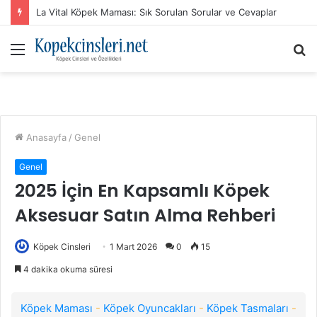
La Vital Köpek Maması: Sık Sorulan Sorular ve Cevaplar
Menü
A
y
...
Anasayfa
/
Genel
Genel
2025 İçin En Kapsamlı Köpek
Aksesuar Satın Alma Rehberi
Köpek Cinsleri
1 Mart 2026
0
15
4 dakika okuma süresi
Köpek Maması
-
Köpek Oyuncakları
-
Köpek Tasmaları
-