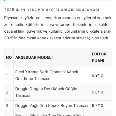
2025’IN EN İYI KÖPEK AKSESUARLARI SIRALAMASI
Piyasadaki yüzlerce seçenek arasından en iyilerini seçmek
zor olabilir. Editörlerimiz ve veteriner hekimlerimiz, kalite,
dayanıklılık, güvenlik ve kullanıcı yorumlarını dikkate alarak
2025’in öne çıkan köpek aksesuarlarını sizler için sıraladı.
EDITÖR
NO
AKSESUAR MODELI
PUANI
Flexi Xtreme Şerit Otomatik Köpek
1
9.9/10
Gezdirme Tasması
Doggie Dragon Deri Köpek Göğüs
2
9.8/10
Tasması
3
Doggie Yağlı Deri Köpek Boyun Tasması
9.7/10
Rogz Utility InstapTuig Dokuma Köpek