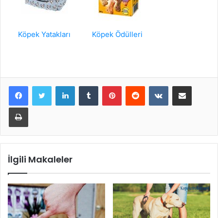
Köpek Yatakları
Köpek Ödülleri
LinkedIn
Tumblr
Pinterest
Reddit
VKontakte
E-Posta ile paylaş
Yazdır
İlgili Makaleler