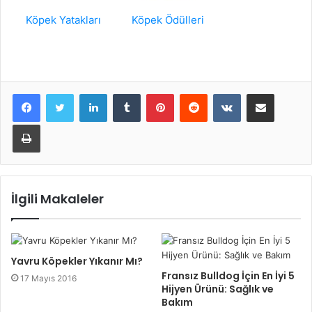
Köpek Yatakları
Köpek Ödülleri
LinkedIn
Tumblr
Pinterest
Reddit
VKontakte
E-Posta ile paylaş
Yazdır
İlgili Makaleler
Yavru Köpekler Yıkanır Mı?
Fransız Bulldog İçin En İyi 5
17 Mayıs 2016
Hijyen Ürünü: Sağlık ve
Bakım