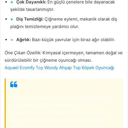
Çok Dayanıklı:
En güçlü çenelere bile dayanacak
şekilde tasarlanmıştır.
Diş Temizliği:
Çiğneme eylemi, mekanik olarak diş
plağını temizlemeye yardımcı olur.
Ağırlık:
Bazı küçük yavrular için biraz ağır olabilir.
Öne Çıkan Özellik:
Kimyasal içermeyen, tamamen doğal ve
sürdürülebilir bir çiğneme oyuncağı olması.
Aquael Ecomfy Toy Woody Ahşap Top Köpek Oyuncağı
Oyuncak Güvenliği Uyarısı: Köpeğinizi
oyuncaklarıyla oynarken asla
gözetimsiz bırakmayın. Hasar görmüş
veya parçalanmış oyuncakları derhal
atın. Köpeğinizin oyuncaktan parça