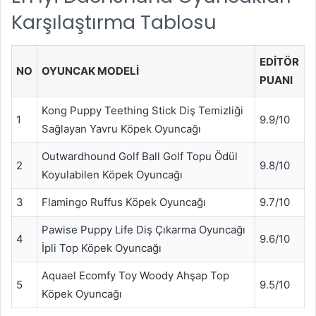
Karşılaştırma Tablosu
EDITÖR
NO
OYUNCAK MODELI
PUANI
Kong Puppy Teething Stick Diş Temizliği
1
9.9/10
Sağlayan Yavru Köpek Oyuncağı
Outwardhound Golf Ball Golf Topu Ödül
2
9.8/10
Koyulabilen Köpek Oyuncağı
3
Flamingo Ruffus Köpek Oyuncağı
9.7/10
Pawise Puppy Life Diş Çıkarma Oyuncağı
4
9.6/10
İpli Top Köpek Oyuncağı
Aquael Ecomfy Toy Woody Ahşap Top
5
9.5/10
Köpek Oyuncağı