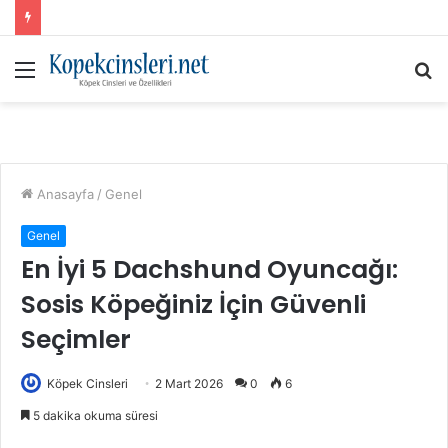
Menü
A
y
...
Anasayfa
/
Genel
Genel
En İyi 5 Dachshund Oyuncağı:
Sosis Köpeğiniz İçin Güvenli
Seçimler
Köpek Cinsleri
2 Mart 2026
0
6
5 dakika okuma süresi