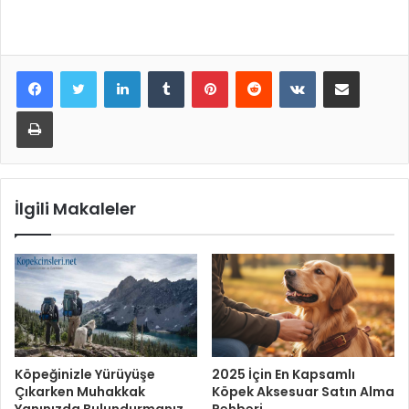
LinkedIn
Tumblr
Pinterest
Reddit
VKontakte
E-Posta ile paylaş
Yazdır
İlgili Makaleler
2025 İçin En Kapsamlı
Köpeğinizle Yürüyüşe
Köpek Aksesuar Satın Alma
Çıkarken Muhakkak
Rehberi
Yanınızda Bulundurmanız