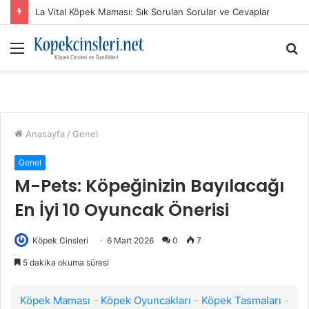
La Vital Köpek Maması: Sık Sorulan Sorular ve Cevaplar
Menü
A
y
...
Anasayfa
/
Genel
Genel
M-Pets: Köpeğinizin Bayılacağı
En İyi 10 Oyuncak Önerisi
Köpek Cinsleri
6 Mart 2026
0
7
5 dakika okuma süresi
Köpek Maması
-
Köpek Oyuncakları
-
Köpek Tasmaları
-