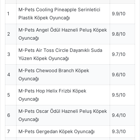
M-Pets Cooling Pineapple Serinletici
1
9.9/10
Plastik Köpek Oyuncağı
M-Pets Angel Ödül Hazneli Peluş Köpek
2
9.8/10
Oyuncağı
M-Pets Air Toss Circle Dayanıklı Suda
3
9.7/10
Yüzen Köpek Oyuncağı
M-Pets Chewood Branch Köpek
4
9.6/10
Oyuncağı
M-Pets Hop Helix Frizbi Köpek
5
9.5/10
Oyuncağı
M-Pets Oscar Ödül Hazneli Peluş Köpek
6
9.4/10
Oyuncağı
7
M-Pets Gergedan Köpek Oyuncağı
9.3/10