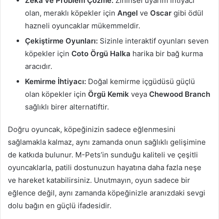
Zeka ve Problem Çözme:
Zihinsel uyarım ihtiyacı
olan, meraklı köpekler için
Angel
ve
Oscar
gibi ödül
hazneli oyuncaklar mükemmeldir.
Çekiştirme Oyunları:
Sizinle interaktif oyunları seven
köpekler için
Coto Örgü Halka
harika bir bağ kurma
aracıdır.
Kemirme İhtiyacı:
Doğal kemirme içgüdüsü güçlü
olan köpekler için
Örgü Kemik
veya
Chewood Branch
sağlıklı birer alternatiftir.
Doğru oyuncak, köpeğinizin sadece eğlenmesini
sağlamakla kalmaz, aynı zamanda onun sağlıklı gelişimine
de katkıda bulunur. M-Pets’in sunduğu kaliteli ve çeşitli
oyuncaklarla, patili dostunuzun hayatına daha fazla neşe
ve hareket katabilirsiniz. Unutmayın, oyun sadece bir
eğlence değil, aynı zamanda köpeğinizle aranızdaki sevgi
dolu bağın en güçlü ifadesidir.