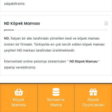
ulaşabilirsiniz.
ND Köpek Maması
ND
, İtalyan bir aile tarafından yönetilen kedi ve köpek maması
üreten bir firmadır. Türkiye’de en çok tercih edilen köpek maması
çeşitleri ND markası tarafından üretilmektedir.
İnternetteki online petshop sitelerinden ”
ND Köpek Maması
”
siparişi verebilirsiniz.
© Telif Hakkı 2026, Tüm Hakları Saklıdır |
Köpeklerin Dünyası
Köpek
Konserve
Köpek
Hakkında En Kapsamlı İçerikler
Maması
Mama
Oyuncakları
Köpekgiller familyasına mensup, görünüş ve büyüklükleri farklı
Facebook
Twitter
WhatsApp
Telegram