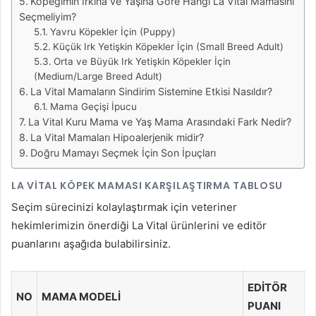
Köpeğimin Irkına ve Yaşına Göre Hangi La Vital Mamasını
Seçmeliyim?
Yavru Köpekler İçin (Puppy)
Küçük Irk Yetişkin Köpekler İçin (Small Breed Adult)
Orta ve Büyük Irk Yetişkin Köpekler İçin
(Medium/Large Breed Adult)
La Vital Mamaların Sindirim Sistemine Etkisi Nasıldır?
Mama Geçişi İpucu
La Vital Kuru Mama ve Yaş Mama Arasındaki Fark Nedir?
La Vital Mamaları Hipoalerjenik midir?
Doğru Mamayı Seçmek İçin Son İpuçları
LA VITAL KÖPEK MAMASI KARŞILAŞTIRMA TABLOSU
Seçim sürecinizi kolaylaştırmak için veteriner
hekimlerimizin önerdiği La Vital ürünlerini ve editör
puanlarını aşağıda bulabilirsiniz.
EDITÖR
NO
MAMA MODELI
PUANI