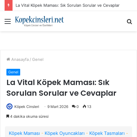
La Vital Köpek Maması: Sık Sorulan Sorular ve Cevaplar
Menü
A
y
...
Anasayfa
/
Genel
Genel
La Vital Köpek Maması: Sık
Sorulan Sorular ve Cevaplar
Köpek Cinsleri
9 Mart 2026
0
13
4 dakika okuma süresi
Köpek Maması
-
Köpek Oyuncakları
-
Köpek Tasmaları
-