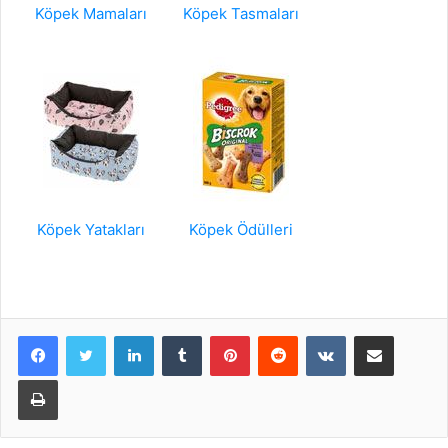
Köpek Mamaları
Köpek Tasmaları
Köpek Yatakları
Köpek Ödülleri
LinkedIn
Tumblr
Pinterest
Reddit
VKontakte
E-Posta ile paylaş
Yazdır