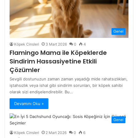
Genel
Köpek Cinsleri
3 Mart 2026
0
4
Flamingo Mama ile Köpeklerde
Sindirim Hassasiyetine Etkili
Çözümler
Sevgili dostunuzun zaman zaman yaşadığı mide rahatsızlıkları,
iştahsızlık veya ishal gibi sindirim sorunları, bir köpek sahibi
olarak sizi endişelendirebilir. Bu…
Devamını Oku »
Genel
Köpek Cinsleri
2 Mart 2026
0
6