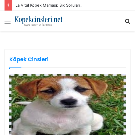
La Vital Köpek Maması: Sık Sorulan Sorular ve Cevaplar
Menü
A
y
...
Köpek Cinsleri