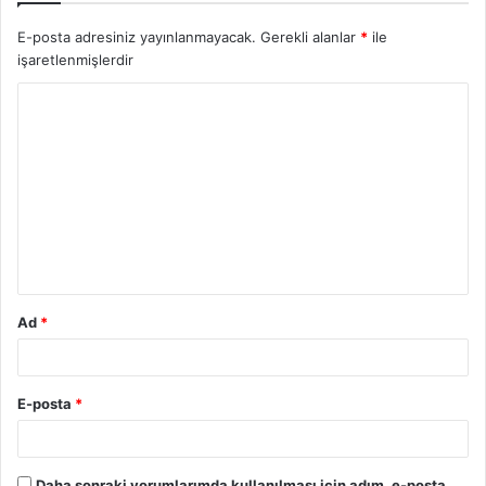
E-posta adresiniz yayınlanmayacak.
Gerekli alanlar
*
ile
işaretlenmişlerdir
Ad
*
E-posta
*
Daha sonraki yorumlarımda kullanılması için adım, e-posta