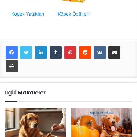
Köpek Yatakları
Köpek Ödülleri
LinkedIn
Tumblr
Pinterest
Reddit
VKontakte
E-Posta ile paylaş
Yazdır
İlgili Makaleler