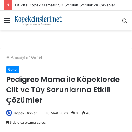
La Vital Köpek Maması: Sık Sorulan Sorular ve Cevaplar
Menü
A
y
...
Anasayfa
/
Genel
Genel
Pedigree Mama ile Köpeklerde
Cilt ve Tüy Sorunlarına Etkili
Çözümler
Köpek Cinsleri
10 Mart 2026
0
40
5 dakika okuma süresi