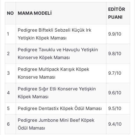
EDITÖR
NO
MAMA MODELI
PUANI
Pedigree Biftekli Sebzeli Küçük Irk
1
9.9/10
Yetişkin Köpek Maması
Pedigree Tavuklu ve Havuçlu Yetişkin
2
9.8/10
Konserve Köpek Maması
Pedigree Multipack Karışık Köpek
3
9.7/10
Konserve Maması
Pedigree Sığır Etli Konserve Yetişkin
4
9.6/10
Köpek Maması
5
Pedigree Dentastix Köpek Ödül Maması
9.5/10
Pedigree Jumbone Mini Beef Köpek
6
9.4/10
Ödül Maması