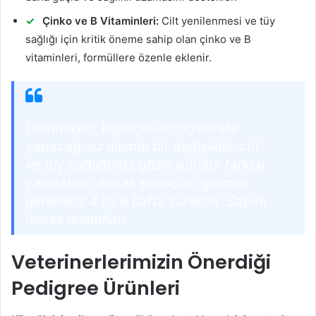
Çinko ve B Vitaminleri:
Cilt yenilenmesi ve tüy
sağlığı için kritik öneme sahip olan çinko ve B
vitaminleri, formüllere özenle eklenir.
Unutmayın, köpeğinizin diyetinde
yapacağınız olumlu bir değişiklik, cilt
ve tüy sağlığında gözle görülür farklar
yaratabilir. Ancak sonuçları görmek
genellikle 4 ila 6 hafta sürebilir. Sabırlı
olmak önemlidir.
Veterinerlerimizin Önerdiği
Pedigree Ürünleri