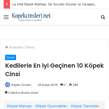
La Vital Köpek Maması: Sık Sorulan Sorular ve Cevaplar
Menü
A
y
...
Anasayfa
/
Genel
Genel
Kedilerle En iyi Geçinen 10 Köpek
Cinsi
Köpek Cinsleri
28 Şubat 2016
0
389
2 dakika okuma süresi
Köpek Maması
-
Köpek Oyuncakları
-
Köpek Tasmaları
-