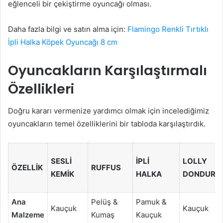
eğlenceli bir çekiştirme oyuncağı olması.
Daha fazla bilgi ve satın alma için:
Flamingo Renkli Tırtıklı
İpli Halka Köpek Oyuncağı 8 cm
Oyuncakların Karşılaştırmalı
Özellikleri
Doğru kararı vermenize yardımcı olmak için incelediğimiz
oyuncakların temel özelliklerini bir tabloda karşılaştırdık.
SESLI
İPLI
LOLLY
ÖZELLIK
RUFFUS
KEMIK
HALKA
DONDURM
Ana
Pelüş &
Pamuk &
Kauçuk
Kauçuk
Malzeme
Kumaş
Kauçuk