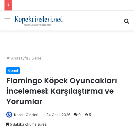
Menü
A
y
...
Anasayfa
/
Genel
Genel
Flamingo Köpek Oyuncakları
İncelemesi: Karşılaştırma ve
Yorumlar
Köpek Cinsleri
24 Ocak 2026
0
5
5 dakika okuma süresi