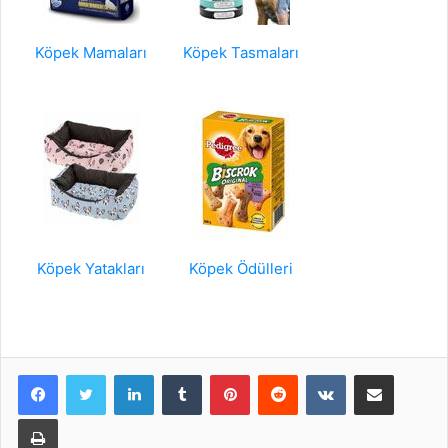
Köpek Mamaları
Köpek Tasmaları
Köpek Yatakları
Köpek Ödülleri
LinkedIn
Tumblr
Pinterest
Reddit
VKontakte
E-Posta ile paylaş
Yazdır