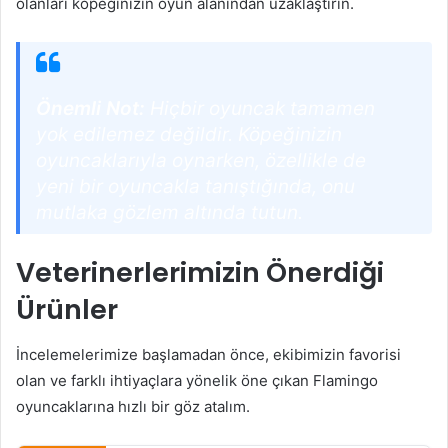
olanları köpeğinizin oyun alanından uzaklaştırın.
Önemli Not:
Hiçbir oyuncak tamamen
yok edilemez değildir. Köpeğinizin
oyuncaklarıyla oynarken, özellikle de
yeni bir oyuncakla tanıştığında, onu
mutlaka gözlem altında tutun.
Veterinerlerimizin Önerdiği
Ürünler
İncelemelerimize başlamadan önce, ekibimizin favorisi
olan ve farklı ihtiyaçlara yönelik öne çıkan Flamingo
oyuncaklarına hızlı bir göz atalım.