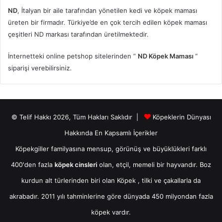
ND
, İtalyan bir aile tarafından yönetilen kedi ve köpek maması
üreten bir firmadır. Türkiye’de en çok tercih edilen köpek maması
çeşitleri ND markası tarafından üretilmektedir.
İnternetteki online petshop sitelerinden ”
ND Köpek Maması
”
siparişi verebilirsiniz.
© Telif Hakkı 2026, Tüm Hakları Saklıdır |
Köpeklerin Dünyası
Hakkında En Kapsamlı İçerikler
Köpekgiller familyasına mensup, görünüş ve büyüklükleri farklı
400'den fazla
köpek cinsleri
olan, etçil, memeli bir hayvandır. Boz
kurdun alt türlerinden biri olan
Köpek
, tilki ve çakallarla da
akrabadır. 2011 yılı tahminlerine göre dünyada 450 milyondan fazla
köpek vardır.