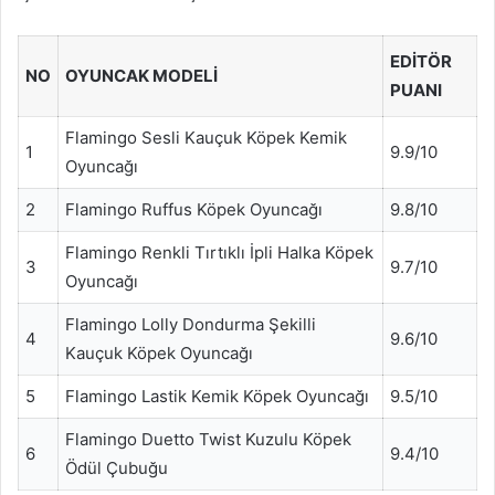
EDITÖR
NO
OYUNCAK MODELI
PUANI
Flamingo Sesli Kauçuk Köpek Kemik
1
9.9/10
Oyuncağı
2
Flamingo Ruffus Köpek Oyuncağı
9.8/10
Flamingo Renkli Tırtıklı İpli Halka Köpek
3
9.7/10
Oyuncağı
Flamingo Lolly Dondurma Şekilli
4
9.6/10
Kauçuk Köpek Oyuncağı
5
Flamingo Lastik Kemik Köpek Oyuncağı
9.5/10
Flamingo Duetto Twist Kuzulu Köpek
6
9.4/10
Ödül Çubuğu