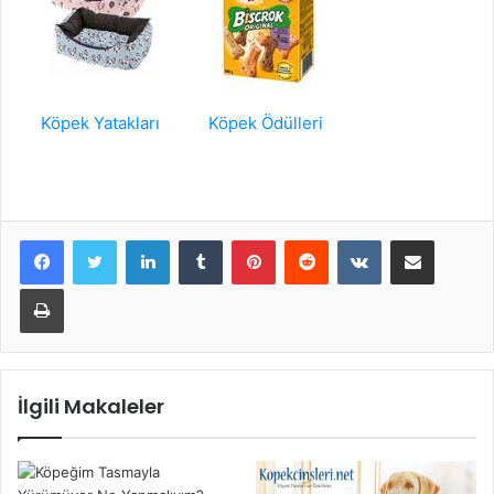
Köpek Yatakları
Köpek Ödülleri
LinkedIn
Tumblr
Pinterest
Reddit
VKontakte
E-Posta ile paylaş
Yazdır
İlgili Makaleler