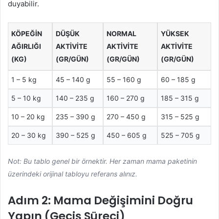
duyabilir.
KÖPEĞIN
DÜŞÜK
NORMAL
YÜKSEK
AĞIRLIĞI
AKTIVITE
AKTIVITE
AKTIVITE
(KG)
(GR/GÜN)
(GR/GÜN)
(GR/GÜN)
1 – 5 kg
45 – 140 g
55 – 160 g
60 – 185 g
5 – 10 kg
140 – 235 g
160 – 270 g
185 – 315 g
10 – 20 kg
235 – 390 g
270 – 450 g
315 – 525 g
20 – 30 kg
390 – 525 g
450 – 605 g
525 – 705 g
Not: Bu tablo genel bir örnektir. Her zaman mama paketinin
üzerindeki orijinal tabloyu referans alınız.
Adım 2: Mama Değişimini Doğru
Yapın (Geçiş Süreci)