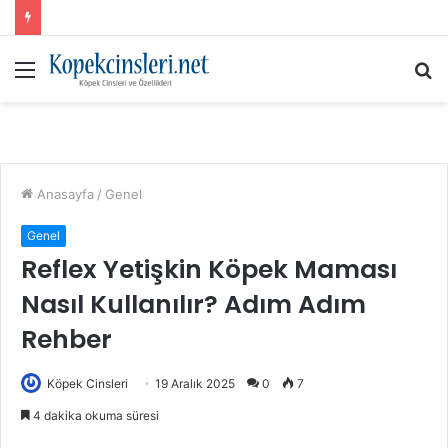
Menü
A
y
...
Anasayfa
/
Genel
Genel
Reflex Yetişkin Köpek Maması
Nasıl Kullanılır? Adım Adım
Rehber
Köpek Cinsleri
19 Aralık 2025
0
7
4 dakika okuma süresi