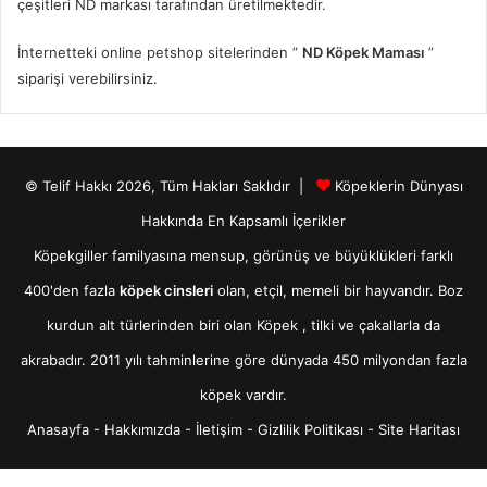
çeşitleri ND markası tarafından üretilmektedir.
İnternetteki online petshop sitelerinden ”
ND Köpek Maması
”
siparişi verebilirsiniz.
© Telif Hakkı 2026, Tüm Hakları Saklıdır |
Köpeklerin Dünyası
Hakkında En Kapsamlı İçerikler
Köpekgiller familyasına mensup, görünüş ve büyüklükleri farklı
400'den fazla
köpek cinsleri
olan, etçil, memeli bir hayvandır. Boz
kurdun alt türlerinden biri olan
Köpek
, tilki ve çakallarla da
akrabadır. 2011 yılı tahminlerine göre dünyada 450 milyondan fazla
köpek vardır.
Anasayfa
-
Hakkımızda
-
İletişim
-
Gizlilik Politikası
-
Site Haritası