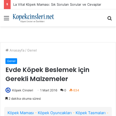
La Vital Köpek Maması: Sık Sorulan Sorular ve Cevaplar
Menü
A
y
...
Anasayfa
/
Genel
Genel
Evde Köpek Beslemek için
Gerekli Malzemeler
Köpek Cinsleri
1 Mart 2016
0
634
2 dakika okuma süresi
Köpek Maması
-
Köpek Oyuncakları
-
Köpek Tasmaları
-