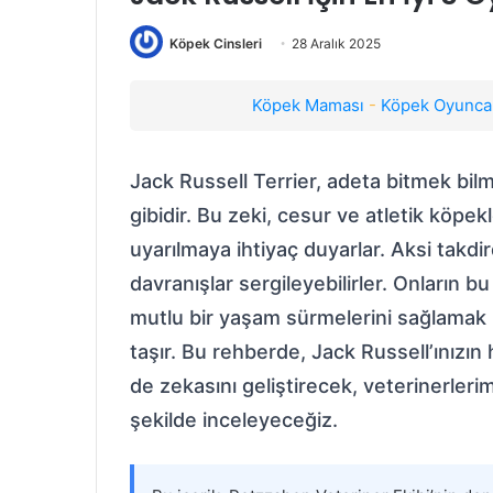
Köpek Cinsleri
28 Aralık 2025
Köpek Maması
-
Köpek Oyuncak
Jack Russell Terrier, adeta bitmek bil
gibidir. Bu zeki, cesur ve atletik köpek
uyarılmaya ihtiyaç duyarlar. Aksi takd
davranışlar sergileyebilirler. Onların 
mutlu bir yaşam sürmelerini sağlamak
taşır. Bu rehberde, Jack Russell’ınızı
de zekasını geliştirecek, veterinerlerim
şekilde inceleyeceğiz.