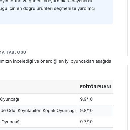
neyimlerine ve güncel araştırmalara dayanarak
luğu için en doğru ürünleri seçmenize yardımcı
RMA TABLOSU
mızın incelediği ve önerdiği en iyi oyuncakları aşağıda
EDITÖR PUANI
 Oyuncağı
9.9/10
de Ödül Koyulabilen Köpek Oyuncağı
9.8/10
k Oyuncağı
9.7/10