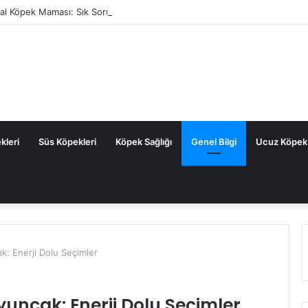
tal Köpek Maması: Sık Sorulan Sorular ve Cevaplar
kleri
Süs Köpekleri
Köpek Sağlığı
Genel Bilgi
Ucuz Köpek
ak: Enerji Dolu Seçimler
Oyuncak: Enerji Dolu Seçimler