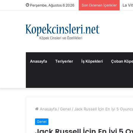
La Vi
Perşembe, Ağustos 6 2026
Son Eklenen İçerikler
Anasayfa
Teriyerler
İş Köpekleri
Çoban Köpe
Anasayfa
/
Genel
/
Jack Russell İçin En İyi 5 Oyunc
Genel
Jack Russell İçin En İyi 5 