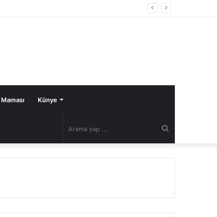
 Maması
Künye
Arama
yap
...