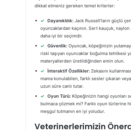
dikkat etmeniz gereken temel kriterler:
Dayanıklılık:
Jack Russell’ların güçlü çen
oyuncaklardan kaçının. Sert kauçuk, naylon
daha iyi bir seçimdir.
Güvenlik:
Oyuncak, köpeğinizin yutamaya
riski taşıyan oyuncaklar boğulma tehlikesi y
materyallerden üretildiğinden emin olun.
İnteraktif Özellikler:
Zekasını kullanmasın
mama konulabilen, farklı sesler çıkaran veya
uzun süre canlı tutar.
Oyun Türü:
Köpeğinizin hangi oyunları se
bulmaca çözmek mi? Farklı oyun türlerine h
meşgul tutmanın en iyi yoludur.
Veterinerlerimizin Önerd