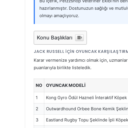
Bu içerik, Petzzshop Veteriner Ekibi’nin de
hazırlanmıştır. Dostunuzun sağlığı ve mutlu
olmayı amaçlıyoruz.
Konu Başlıkları
JACK RUSSELL İÇIN OYUNCAK KARŞILAŞTI
Karar vermenize yardımcı olmak için, uzmanları
puanlarıyla birlikte listeledik.
NO
OYUNCAK MODELI
1
Kong Gyro Ödül Hazneli İnteraktif Köpek
2
Outwardhound Orbee Bone Kemik Şeklin
3
Eastland Rugby Topu Şeklinde İpli Köpe