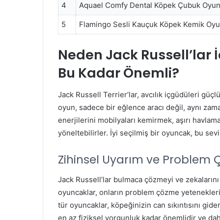
4
Aquael Comfy Dental Köpek Çubuk Oyun
5
Flamingo Sesli Kauçuk Köpek Kemik Oyu
Neden Jack Russell’lar 
Bu Kadar Önemli?
Jack Russell Terrier’lar, avcılık içgüdüleri güçl
oyun, sadece bir eğlence aracı değil, aynı zam
enerjilerini mobilyaları kemirmek, aşırı havlam
yöneltebilirler. İyi seçilmiş bir oyuncak, bu sev
Zihinsel Uyarım ve Problem
Jack Russell’lar bulmaca çözmeyi ve zekalarını
oyuncaklar, onların problem çözme yeteneklerini
tür oyuncaklar, köpeğinizin can sıkıntısını gid
en az fiziksel yorgunluk kadar önemlidir ve dah