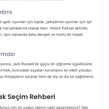
etimi
-getir oyunları için toplar, çekiştirme oyunları için ipli
e harcamalarına olanak tanır. Yeterli fiziksel aktivite,
en, aynı zamanda daha dengeli ve mutlu bir köpek
nması
oyunca, Jack Russell’lar güçlü bir çiğneme içgüdüsüne
rmek, evinizdeki eşyaları korumanın en etkili yoludur.
ihtiyaçlarını karşılar hem de diş ve diş eti sağlıklarını
ak Seçim Rehberi
unuz için en uygun olanını nasıl seçeceksiniz? İşte