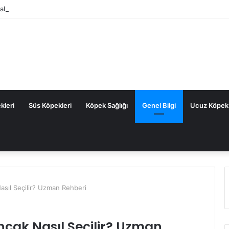
tal Köpek Maması: Sık Sorulan Sorular ve Cevaplar
kleri
Süs Köpekleri
Köpek Sağlığı
Genel Bilgi
Ucuz Köpek
asıl Seçilir? Uzman Rehberi
ncak Nasıl Seçilir? Uzman