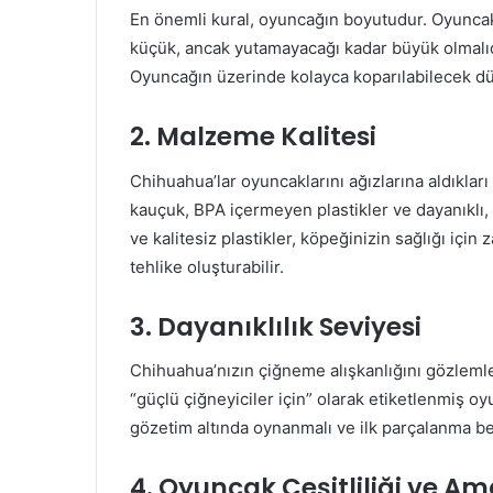
En önemli kural, oyuncağın boyutudur. Oyuncak
küçük, ancak yutamayacağı kadar büyük olmalıdı
Oyuncağın üzerinde kolayca koparılabilecek dü
2. Malzeme Kalitesi
Chihuahua’lar oyuncaklarını ağızlarına aldıkla
kauçuk, BPA içermeyen plastikler ve dayanıklı, 
ve kalitesiz plastikler, köpeğinizin sağlığı için 
tehlike oluşturabilir.
3. Dayanıklılık Seviyesi
Chihuahua’nızın çiğneme alışkanlığını gözlemley
“güçlü çiğneyiciler için” olarak etiketlenmiş 
gözetim altında oynanmalı ve ilk parçalanma beli
4. Oyuncak Çeşitliliği ve Am