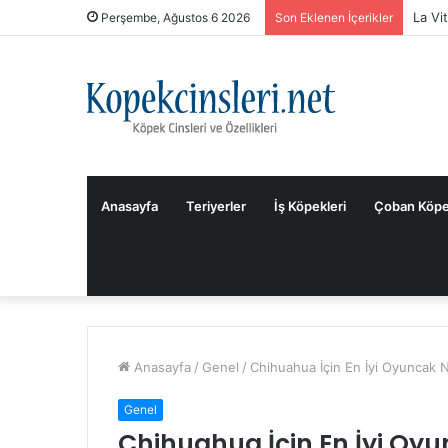
La Vi
Perşembe, Ağustos 6 2026
Son Eklenen İçerikler
Anasayfa
Teriyerler
İş Köpekleri
Çoban Köpe
Anasayfa
/
Genel
/
Chihuahua İçin En İyi Oyuncak N
Genel
Chihuahua İçin En İyi Oyu