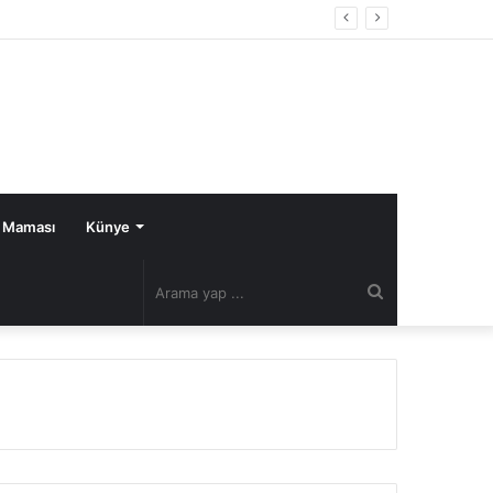
 Maması
Künye
Arama
yap
...