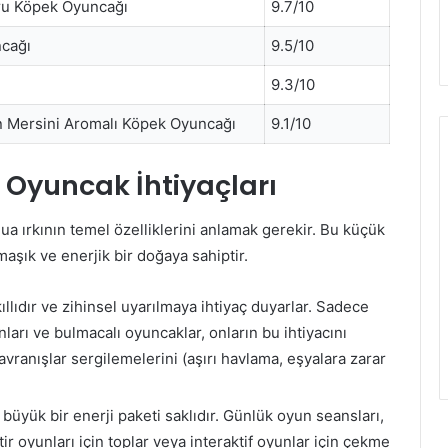
ru Köpek Oyuncağı
9.7/10
cağı
9.5/10
9.3/10
 Mersini Aromalı Köpek Oyuncağı
9.1/10
 Oyuncak İhtiyaçları
 ırkının temel özelliklerini anlamak gerekir. Bu küçük
aşık ve enerjik bir doğaya sahiptir.
llıdır ve zihinsel uyarılmaya ihtiyaç duyarlar. Sadece
nları ve bulmacalı oyuncaklar, onların bu ihtiyacını
avranışlar sergilemelerini (aşırı havlama, eşyalara zarar
üyük bir enerji paketi saklıdır. Günlük oyun seansları,
tir oyunları için toplar veya interaktif oyunlar için çekme