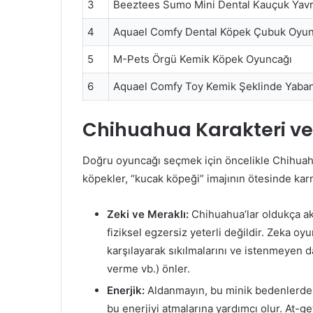
3
Beeztees Sumo Mini Dental Kauçuk Yav
4
Aquael Comfy Dental Köpek Çubuk Oyun
5
M-Pets Örgü Kemik Köpek Oyuncağı
6
Aquael Comfy Toy Kemik Şeklinde Yaban
Chihuahua Karakteri ve
Doğru oyuncağı seçmek için öncelikle Chihuahua
köpekler, “kucak köpeği” imajının ötesinde karm
Zeki ve Meraklı:
Chihuahua’lar oldukça akı
fiziksel egzersiz yeterli değildir. Zeka oyu
karşılayarak sıkılmalarını ve istenmeyen d
verme vb.) önler.
Enerjik:
Aldanmayın, bu minik bedenlerde b
bu enerjiyi atmalarına yardımcı olur. At-ge