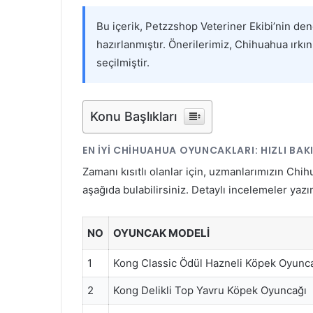
Bu içerik, Petzzshop Veteriner Ekibi’nin de
hazırlanmıştır. Önerilerimiz, Chihuahua ırkı
seçilmiştir.
Konu Başlıkları
EN İYI CHIHUAHUA OYUNCAKLARI: HIZLI BAK
Zamanı kısıtlı olanlar için, uzmanlarımızın Chih
aşağıda bulabilirsiniz. Detaylı incelemeler yaz
NO
OYUNCAK MODELI
1
Kong Classic Ödül Hazneli Köpek Oyunc
2
Kong Delikli Top Yavru Köpek Oyuncağı