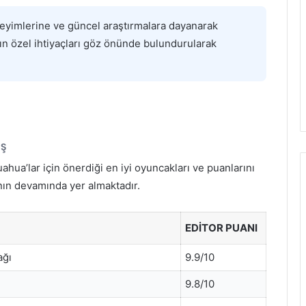
neyimlerine ve güncel araştırmalara dayanarak
nın özel ihtiyaçları göz önünde bulundurularak
IŞ
uahua’lar için önerdiği en iyi oyuncakları ve puanlarını
ının devamında yer almaktadır.
EDITOR PUANI
ağı
9.9/10
9.8/10