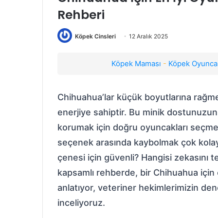
Rehberi
Köpek Cinsleri
12 Aralık 2025
Köpek Maması
-
Köpek Oyuncak
Chihuahua’lar küçük boyutlarına rağme
enerjiye sahiptir. Bu minik dostunuzun 
korumak için doğru oyuncakları seçmek
seçenek arasında kaybolmak çok kolay
çenesi için güvenli? Hangisi zekasını t
kapsamlı rehberde, bir Chihuahua için 
anlatıyor, veteriner hekimlerimizin dene
inceliyoruz.