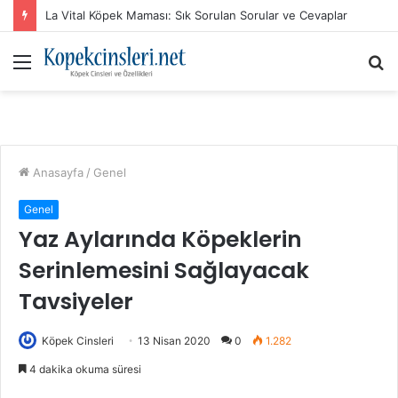
La Vital Köpek Maması: Sık Sorulan Sorular ve Cevaplar
Menü
A
y
...
Anasayfa
/
Genel
Genel
Yaz Aylarında Köpeklerin
Serinlemesini Sağlayacak
Tavsiyeler
Köpek Cinsleri
13 Nisan 2020
0
1.282
4 dakika okuma süresi