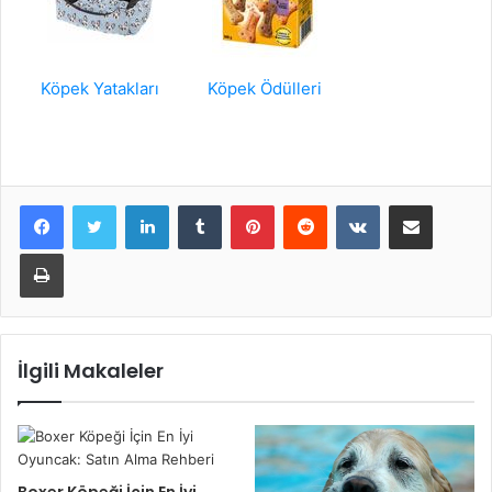
Köpek Yatakları
Köpek Ödülleri
LinkedIn
Tumblr
Pinterest
Reddit
VKontakte
E-Posta ile paylaş
Yazdır
İlgili Makaleler