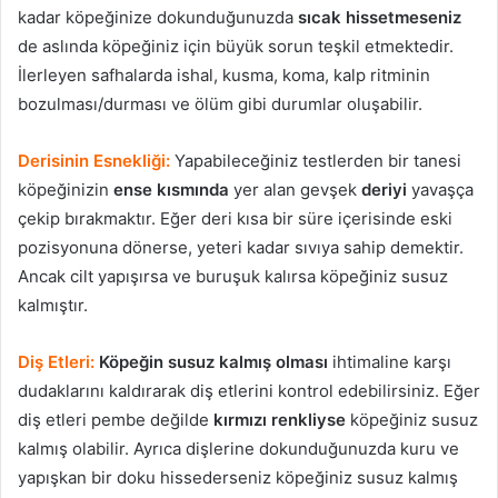
kadar köpeğinize dokunduğunuzda
sıcak hissetmeseniz
de aslında köpeğiniz için büyük sorun teşkil etmektedir.
İlerleyen safhalarda ishal, kusma, koma, kalp ritminin
bozulması/durması ve ölüm gibi durumlar oluşabilir.
Derisinin Esnekliği:
Yapabileceğiniz testlerden bir tanesi
köpeğinizin
ense kısmında
yer alan gevşek
deriyi
yavaşça
çekip bırakmaktır. Eğer deri kısa bir süre içerisinde eski
pozisyonuna dönerse, yeteri kadar sıvıya sahip demektir.
Ancak cilt yapışırsa ve buruşuk kalırsa köpeğiniz susuz
kalmıştır.
Diş Etleri:
Köpeğin susuz kalmış olması
ihtimaline karşı
dudaklarını kaldırarak diş etlerini kontrol edebilirsiniz. Eğer
diş etleri pembe değilde
kırmızı renkliyse
köpeğiniz susuz
kalmış olabilir. Ayrıca dişlerine dokunduğunuzda kuru ve
yapışkan bir doku hissederseniz köpeğiniz susuz kalmış