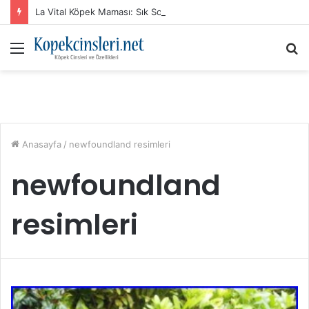
La Vital Köpek Maması: Sık Sorulan Sorular ve Cevaplar
Menü
A
y
...
Anasayfa
/
newfoundland resimleri
newfoundland
resimleri