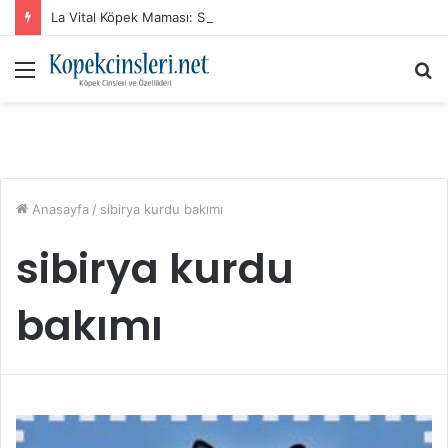
La Vital Köpek Maması: Sık Sorulan Sorular ve Cevaplar
Menü
A
y
...
Anasayfa
/
sibirya kurdu bakımı
sibirya kurdu
bakımı