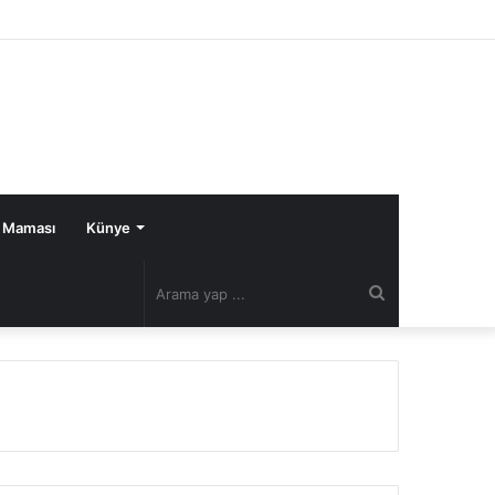
 Maması
Künye
Arama
yap
...