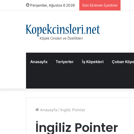
Perşembe, Ağustos 6 2026
Son Eklenen İçerikler
Anasayfa
Teriyerler
İş Köpekleri
Çoban Köpe
Anasayfa
/
İngiliz Pointer
İngiliz Pointer