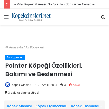
La Vital Köpek Maması: Sık Sorulan Sorular ve Cevaplar
Menü
A
y
...
Anasayfa
/
Av Köpekleri
Av Köpekleri
Pointer Köpeği Özellikleri,
Bakımı ve Beslenmesi
Köpek Cinsleri
22 Aralık 2014
3
5.431
3 dakika okuma süresi
Köpek Maması
-
Köpek Oyuncakları
-
Köpek Tasmaları
-