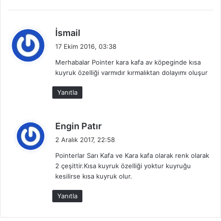
d
İsmail
e
17 Ekim 2016, 03:38
d
Merhabalar Pointer kara kafa av köpeginde kısa
i
kuyruk özelliği varmıdır kırmalıktan dolayımı oluşur
k
i
Yanıtla
:
d
Engin Patır
e
2 Aralık 2017, 22:58
d
Pointerlar Sarı Kafa ve Kara kafa olarak renk olarak
i
2 çeşittir.Kısa kuyruk özelliği yoktur kuyruğu
k
kesilirse kısa kuyruk olur.
i
:
Yanıtla