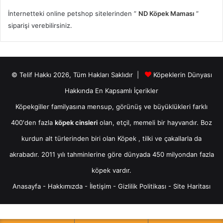
İnternetteki online petshop sitelerinden ”
ND Köpek Maması
”
siparişi verebilirsiniz.
© Telif Hakkı 2026, Tüm Hakları Saklıdır |
Köpeklerin Dünyası
Hakkında En Kapsamlı İçerikler
Köpekgiller familyasına mensup, görünüş ve büyüklükleri farklı
400'den fazla
köpek cinsleri
olan, etçil, memeli bir hayvandır. Boz
kurdun alt türlerinden biri olan
Köpek
, tilki ve çakallarla da
akrabadır. 2011 yılı tahminlerine göre dünyada 450 milyondan fazla
köpek vardır.
Anasayfa
-
Hakkımızda
-
İletişim
-
Gizlilik Politikası
-
Site Haritası