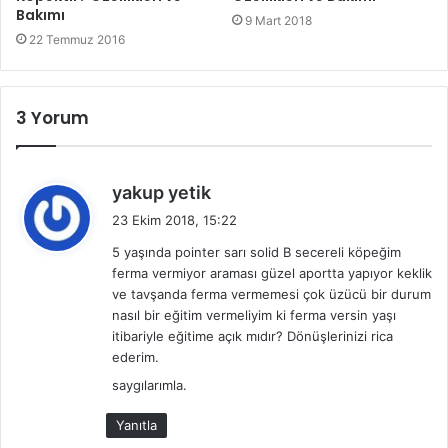
Bakımı
9 Mart 2018
22 Temmuz 2016
3 Yorum
d
yakup yetik
e
23 Ekim 2018, 15:22
d
5 yaşında pointer sarı solid B secereli köpeğim
i
ferma vermiyor araması güzel aportta yapıyor keklik
k
ve tavşanda ferma vermemesi çok üzücü bir durum
i
nasıl bir eğitim vermeliyim ki ferma versin yaşı
:
itibariyle eğitime açık mıdır? Dönüşlerinizi rica
ederim.
saygılarımla.
Yanıtla