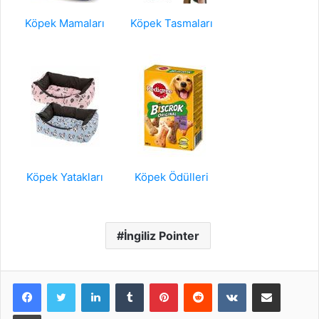
Köpek Mamaları
Köpek Tasmaları
Köpek Yatakları
Köpek Ödülleri
İngiliz Pointer
LinkedIn
Tumblr
Pinterest
Reddit
VKontakte
E-Posta ile paylaş
Yazdır