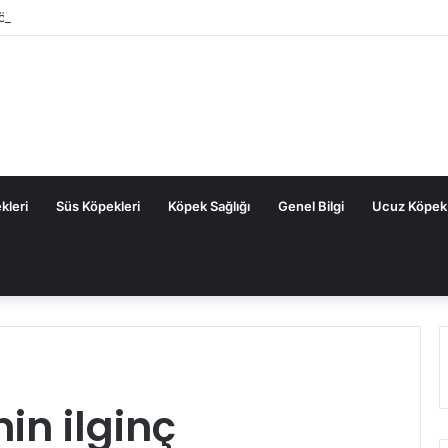
Köpek Maması: Sık Sorulan Sorular ve Cevaplar
kleri
Süs Köpekleri
Köpek Sağlığı
Genel Bilgi
Ucuz Köpek
in ilginç