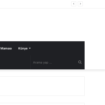
 Maması
Künye
Arama
yap
...