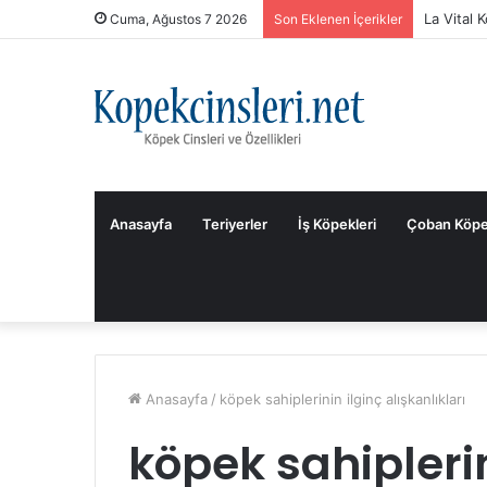
La Vital 
Cuma, Ağustos 7 2026
Son Eklenen İçerikler
Anasayfa
Teriyerler
İş Köpekleri
Çoban Köpe
Anasayfa
/
köpek sahiplerinin ilginç alışkanlıkları
köpek sahiplerin