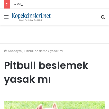
La Vital Köpek Maması: Sık Sorulan Sorular ve Cevaplar
Menü
A
y
...
Anasayfa
/
Pitbull beslemek yasak mı
Pitbull beslemek
yasak mı