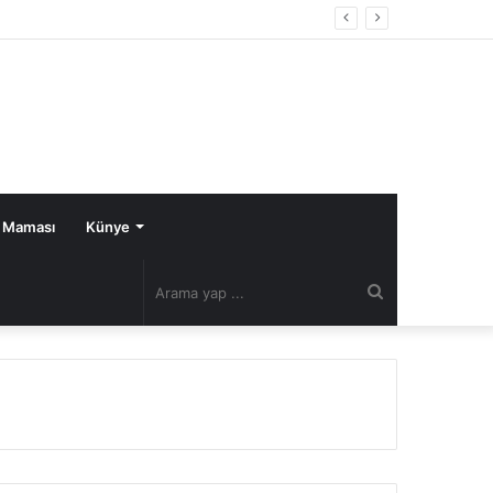
 Maması
Künye
Arama
yap
...