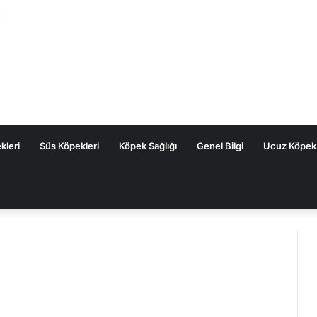
Köpek Maması: Sık Sorulan Sorular ve Cevaplar
kleri
Süs Köpekleri
Köpek Sağlığı
Genel Bilgi
Ucuz Köpek