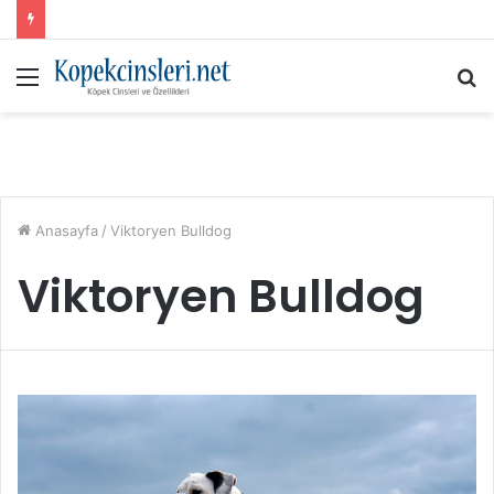
Menü
A
y
...
Anasayfa
/
Viktoryen Bulldog
Viktoryen Bulldog