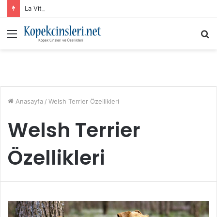
La Vital Köpek Maması: Sık Sorulan Sorular ve Cevaplar
Menü
A
y
...
Anasayfa
/
Welsh Terrier Özellikleri
Welsh Terrier
Özellikleri