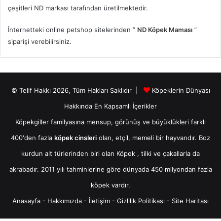
çeşitleri ND markası tarafından üretilmektedir.
İnternetteki online petshop sitelerinden ”
ND Köpek Maması
”
siparişi verebilirsiniz.
© Telif Hakkı 2026, Tüm Hakları Saklıdır |
Köpeklerin Dünyası
Hakkında En Kapsamlı İçerikler
Köpekgiller familyasına mensup, görünüş ve büyüklükleri farklı
400'den fazla
köpek cinsleri
olan, etçil, memeli bir hayvandır. Boz
kurdun alt türlerinden biri olan
Köpek
, tilki ve çakallarla da
akrabadır. 2011 yılı tahminlerine göre dünyada 450 milyondan fazla
köpek vardır.
Anasayfa
-
Hakkımızda
-
İletişim
-
Gizlilik Politikası
-
Site Haritası