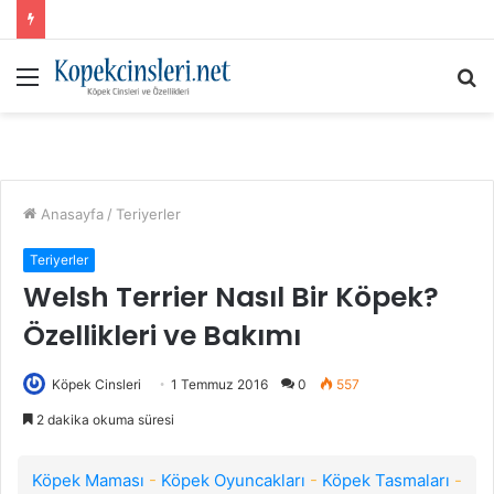
Menü
A
y
...
Anasayfa
/
Teriyerler
Teriyerler
Welsh Terrier Nasıl Bir Köpek?
Özellikleri ve Bakımı
Köpek Cinsleri
1 Temmuz 2016
0
557
2 dakika okuma süresi
Köpek Maması
-
Köpek Oyuncakları
-
Köpek Tasmaları
-