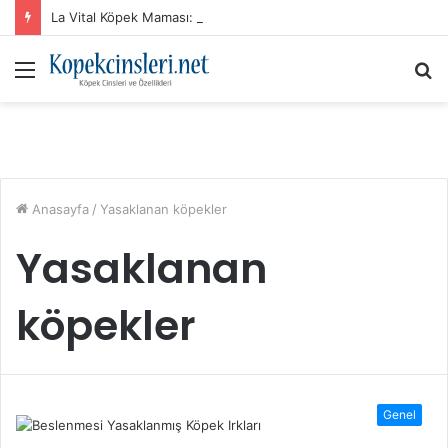
La Vital Köpek Maması: Sık Sorulan Sorular ve Cevaplar
Menü
A
y
...
Anasayfa
/
Yasaklanan köpekler
Yasaklanan
köpekler
Genel