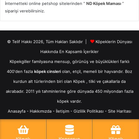
İnternetteki online petshop sitelerinden ”
ND Köpek Maması
”
siparişi verebilirsiniz.
© Telif Hakkı 2026, Tüm Hakları Saklıdır |
Köpeklerin Dünyası
Hakkında En Kapsamlı İçerikler
Köpekgiller familyasına mensup, görünüş ve büyüklükleri farklı
400'den fazla
köpek cinsleri
olan, etçil, memeli bir hayvandır. Boz
kurdun alt türlerinden biri olan
Köpek
, tilki ve çakallarla da
akrabadır. 2011 yılı tahminlerine göre dünyada 450 milyondan fazla
köpek vardır.
Anasayfa
-
Hakkımızda
-
İletişim
-
Gizlilik Politikası
-
Site Haritası