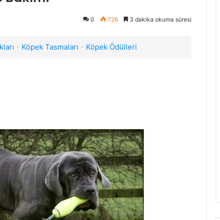
0
726
3 dakika okuma süresi
ları
-
Köpek Tasmaları
-
Köpek Ödülleri