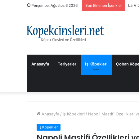
La Vi
Perşembe, Ağustos 6 2026
Son Eklenen İçerikler
Anasayfa
Teriyerler
İş Köpekleri
Çoban Köpe
Anasayfa
/
İş Köpekleri
/
Napoli Mastifi Özellikleri 
İş Köpekleri
Napoli Mastifi Özellikleri 