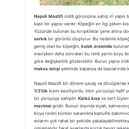
Napoli Mastifi
ciddi görünüme sahip iri yapılı 
kaslı bir yapısı vardır. Köpeğin en ilgi çeken kıs
Yüzünde bulunan bu kırışıklıklar çene altına d
sarkık
bir görüntü oluşturur. Bu nedenle köpe
geniş olan bu köpeğin,
kulak arasında
bulunan 
maviyken daha sonraları bu renk yerini koyu bir
göre değişkenlik gösterebilir. Burun yapısı iridi
makas ısırışı
şeklinde kapansa da bazılarında lev
Napoli Mastifi bir dönem savaş ve dövüşlerde 
1/3’lük
kısmı kesiliyordu. Irkın yürüyüşü hafif
bir yürüyüşe sahiptir.
Kürkü kısa
ve sert tüyler
mavimsi
gridir. Bunun dışında siyah, kahvereng
Koyu renkli kürkler karanlıkta kamufle bakımı
avlarını çok rahat bir şekilde yakalayabilmektey
olmamalıdır fakat ayaklarda küçük beyaz lekeler