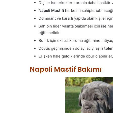
Dişiler ise erkeklere oranla daha itaatkâr ve
Napoli Mastifi
herkesin sahiplenebileceği b
Dominant ve kararlı yapıda olan kişiler iç
Sahibin lider vasıfta olabilmesi için ise he
eğitilmelidir.
Bu ırk için ekstra koruma eğitimine ihtiy
Dövüş geçmişinden dolayı acıyı aşırı
tole
Erişken hale geldiklerinde obur olabilirler
Napoli Mastif Bakımı