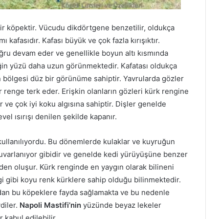
bir köpektir. Vücudu dikdörtgene benzetilir, oldukça
mı kafasıdır. Kafası büyük ve çok fazla kırışıktır.
oğru devam eder ve genellikle boyun altı kısmında
ğin yüzü daha uzun görünmektedir. Kafatası oldukça
bölgesi düz bir görünüme sahiptir. Yavrularda gözler
 renge terk eder. Erişkin olanların gözleri kürk rengine
r ve çok iyi koku algısına sahiptir. Dişler genelde
el ısırışı denilen şekilde kapanır.
kullanılıyordu. Bu dönemlerde kulaklar ve kuyruğun
 yuvarlanıyor gibidir ve genelde kedi yürüyüşüne benzer
den oluşur. Kürk renginde en yaygın olarak bilineni
i gibi koyu renk kürklere sahip olduğu bilinmektedir.
ndan bu köpeklere fayda sağlamakta ve bu nedenle
diler.
Napoli Mastifi’nin
yüzünde beyaz lekeler
 kabul edilebilir.