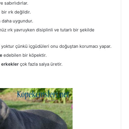
 sabırlıdırlar.
ir ırk değildir.
in daha uygundur.
nüz ırk yavruyken disiplinli ve tutarlı bir şekilde
aç yoktur çünkü içgüdüleri onu doğuştan korumacı yapar.
re
edebilen bir köpektir.
,
erkekler
çok fazla salya üretir.