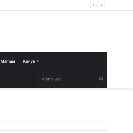
 Maması
Künye
Arama
yap
...