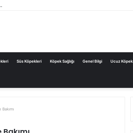
tal Köpek Maması: Sık Sorulan Sorular ve Cevaplar
kleri
Süs Köpekleri
Köpek Sağlığı
Genel Bilgi
Ucuz Köpek
ve Bakımı
ve Bakımı