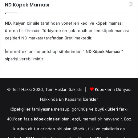
ND Köpek Maması
ND
, İtalyan bir aile tarafından yönetilen kedi ve köpek maması
üreten bir firmadır. Türkiye’de en çok tercih edilen köpek maması
çeşitleri ND markası tarafından üretilmektedir.
İnternetteki online petshop sitelerinden ”
ND Köpek Maması
”
siparişi verebilirsiniz.
© Telif Hakkı 2026, Tüm Hakları Saklıdır |
Köpeklerin Dünyası
Hakkında En Kapsamlı İçerikler
Köpekgiller familyasına mensup, görünüş ve büyüklükleri farklı
400'den fazla
köpek cinsleri
olan, etçil, memeli bir hayvandır. Boz
kurdun alt türlerinden biri olan
Köpek
, tilki ve çakallarla da