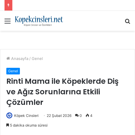
Menü
A
y
...
Anasayfa
/
Genel
Genel
Rinti Mama ile Köpeklerde Diş
ve Ağız Sorunlarına Etkili
Çözümler
Köpek Cinsleri
22 Şubat 2026
0
4
5 dakika okuma süresi