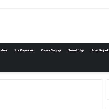
Köpek Maması: Sık Sorulan Sorular ve Cevaplar
kleri
Süs Köpekleri
Köpek Sağlığı
Genel Bilgi
Ucuz Köpek