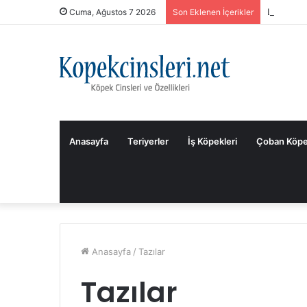
La Vital 
Cuma, Ağustos 7 2026
Son Eklenen İçerikler
Anasayfa
Teriyerler
İş Köpekleri
Çoban Köpe
Anasayfa
/
Tazılar
Tazılar