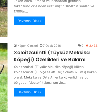
köken olarak Fransa ve İrlanda’dan getirilen
fokshaund cinsinden üretilmiştir. 1650’nin sonları ve
1700’ün…
Devamını Oku »
Köpek Cinsleri
7 Ocak 2016
0
2.436
Xoloitzcuintli (Tüysüz Meksika
Köpeği) Özellikleri ve Bakımı
Xoloitzcuintli (Tüysüz Meksika Köpeği) Kökeni
Xoloitzcuintli (Türkçe telaffuzu; Soloitsukuintli) köken
olarak Meksika ve Orta Amerika kökenlidir ve bu
bölgede “doctor“ takma ismiyle…
Devamını Oku »