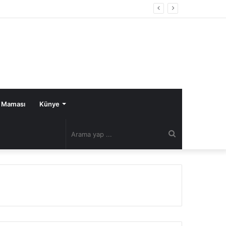
 Maması
Künye
Arama
yap
...