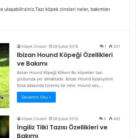
le ulaşabilirsiniz.Tazı köpek cinsleri neler, bakımları
Köpek Cinsleri
28 Şubat 2018
1
301
Ibizan Hound Köpeği Özellikleri
ve Bakımı
Ibizan Hound Köpeği Kökeni Bu köpekler tazı
grubunda yer almaktadır. İbizan Hound İspanya’nın
İbiza adasında türemiş bir ırktır. Hound ses,…
Devamını Oku »
Köpek Cinsleri
26 Şubat 2018
0
462
İngiliz Tilki Tazısı Özellikleri ve
Bakımı