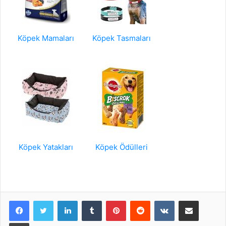
Köpek Mamaları
Köpek Tasmaları
Köpek Yatakları
Köpek Ödülleri
LinkedIn
Tumblr
Pinterest
Reddit
VKontakte
E-Posta ile paylaş
Yazdır