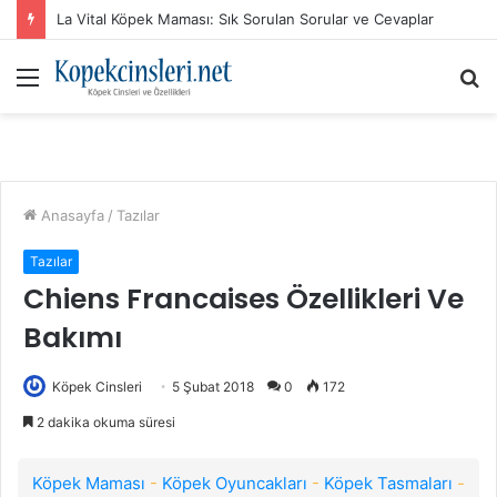
La Vital Köpek Maması: Sık Sorulan Sorular ve Cevaplar
Menü
A
y
...
Anasayfa
/
Tazılar
Tazılar
Chiens Francaises Özellikleri Ve
Bakımı
Köpek Cinsleri
5 Şubat 2018
0
172
2 dakika okuma süresi
Köpek Maması
-
Köpek Oyuncakları
-
Köpek Tasmaları
-