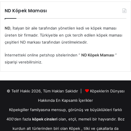
ND Köpek Maması
ND
, İtalyan bir aile tarafından yönetilen kedi ve köpek maması
üreten bir firmadır. Türkiye’de en çok tercih edilen köpek maması
çeşitleri ND markası tarafından üretilmektedir.
İnternetteki online petshop sitelerinden ”
ND Köpek Maması
”
siparişi verebilirsiniz.
© Telif Hakkı 2026, Tüm Hakları Saklıdır |
Köpeklerin Dünyası
Hakkında En Kapsamlı İçerikler
Köpekgiller familyasına mensup, görünüş ve büyüklükleri farklı
400'den fazla
köpek cinsleri
olan, etçil, memeli bir hayvandır. Boz
kurdun alt türlerinden biri olan
Köpek
, tilki ve çakallarla da