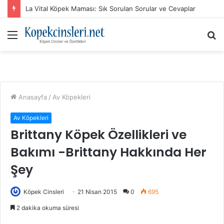
La Vital Köpek Maması: Sık Sorulan Sorular ve Cevaplar
Menü
A
y
...
Anasayfa
/
Av Köpekleri
Av Köpekleri
Brittany Köpek Özellikleri ve
Bakımı -Brittany Hakkında Her
Şey
Köpek Cinsleri
21 Nisan 2015
0
695
2 dakika okuma süresi