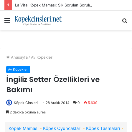
La Vital Köpek Maması: Sık Sorulan Sorular ve Cevaplar
Menü
A
y
...
Anasayfa
/
Av Köpekleri
Av Köpekleri
İngiliz Setter Özellikleri ve
Bakımı
Köpek Cinsleri
28 Aralık 2014
0
5.639
2 dakika okuma süresi
Köpek Maması
-
Köpek Oyuncakları
-
Köpek Tasmaları
-