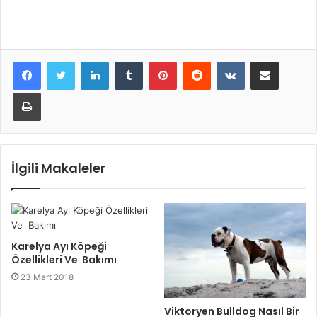
LinkedIn
Tumblr
Pinterest
Reddit
VKontakte
E-Posta ile paylaş
Yazdır
İlgili Makaleler
Karelya Ayı Köpeği
Özellikleri Ve Bakımı
23 Mart 2018
Viktoryen Bulldog Nasıl Bir