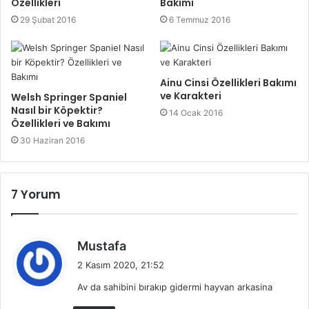
Özellikleri
Bakımı
29 Şubat 2016
6 Temmuz 2016
Ainu Cinsi Özellikleri Bakımı
ve Karakteri
Welsh Springer Spaniel
Nasıl bir Köpektir?
14 Ocak 2016
Özellikleri ve Bakımı
30 Haziran 2016
7 Yorum
d
Mustafa
e
2 Kasım 2020, 21:52
d
Av da sahibini bırakıp gidermi hayvan arkasina
i
k