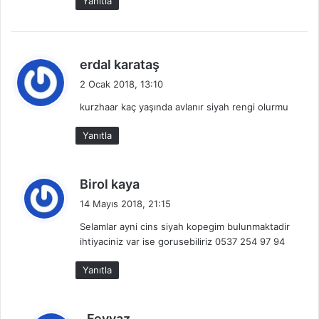
Yanıtla
:
d
erdal karataş
e
2 Ocak 2018, 13:10
d
kurzhaar kaç yaşında avlanır siyah rengi olurmu
i
k
Yanıtla
i
:
d
Birol kaya
e
14 Mayıs 2018, 21:15
d
Selamlar ayni cins siyah kopegim bulunmaktadir
i
ihtiyaciniz var ise gorusebiliriz 0537 254 97 94
k
i
Yanıtla
:
d
Feyyaz