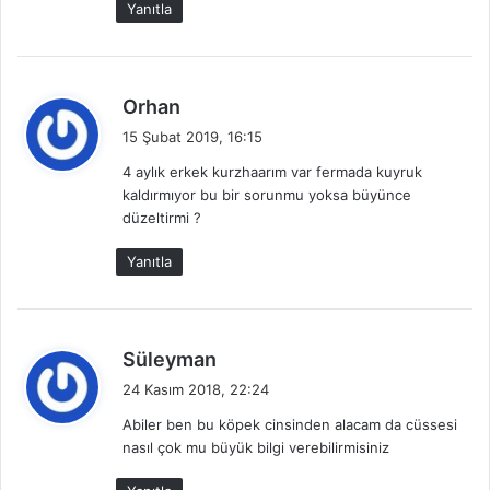
Yanıtla
i
:
d
Orhan
e
15 Şubat 2019, 16:15
d
4 aylık erkek kurzhaarım var fermada kuyruk
i
kaldırmıyor bu bir sorunmu yoksa büyünce
k
düzeltirmi ?
i
:
Yanıtla
d
Süleyman
e
24 Kasım 2018, 22:24
d
Abiler ben bu köpek cinsinden alacam da cüssesi
i
nasıl çok mu büyük bilgi verebilirmisiniz
k
i