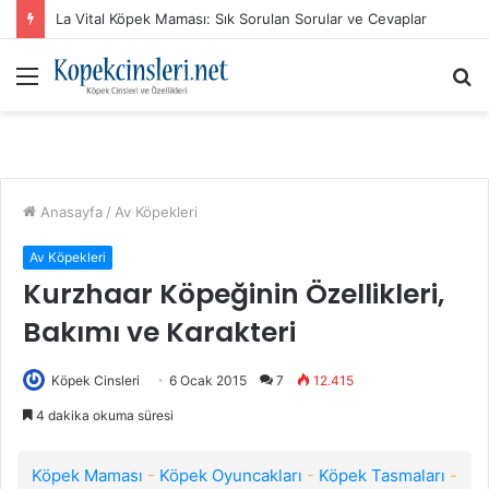
La Vital Köpek Maması: Sık Sorulan Sorular ve Cevaplar
Menü
A
y
...
Anasayfa
/
Av Köpekleri
Av Köpekleri
Kurzhaar Köpeğinin Özellikleri,
Bakımı ve Karakteri
Köpek Cinsleri
6 Ocak 2015
7
12.415
4 dakika okuma süresi
Köpek Maması
-
Köpek Oyuncakları
-
Köpek Tasmaları
-