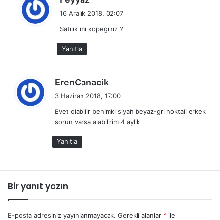
e
16 Aralık 2018, 02:07
d
Satılık mı köpeğiniz ?
i
k
Yanıtla
i
:
d
ErenCanacik
e
3 Haziran 2018, 17:00
d
Evet olabilir benimki siyah beyaz-gri noktali erkek
i
sorun varsa alabilirim 4 aylik
k
i
Yanıtla
:
Bir yanıt yazın
E-posta adresiniz yayınlanmayacak.
Gerekli alanlar
*
ile