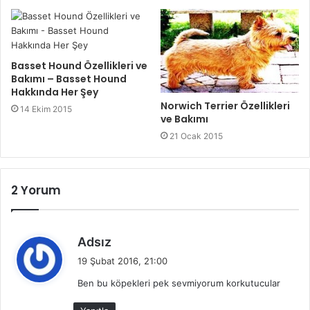
Basset Hound Özellikleri ve
Bakımı – Basset Hound
Hakkında Her Şey
Norwich Terrier Özellikleri
14 Ekim 2015
ve Bakımı
21 Ocak 2015
2 Yorum
d
Adsız
e
19 Şubat 2016, 21:00
d
Ben bu köpekleri pek sevmiyorum korkutucular
i
k