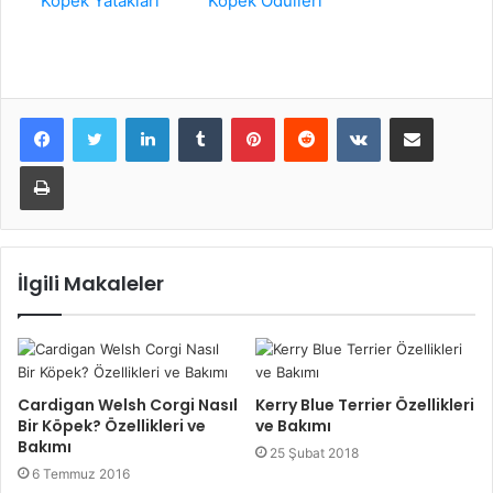
Köpek Yatakları
Köpek Ödülleri
LinkedIn
Tumblr
Pinterest
Reddit
VKontakte
E-Posta ile paylaş
Yazdır
İlgili Makaleler
Cardigan Welsh Corgi Nasıl
Kerry Blue Terrier Özellikleri
Bir Köpek? Özellikleri ve
ve Bakımı
Bakımı
25 Şubat 2018
6 Temmuz 2016