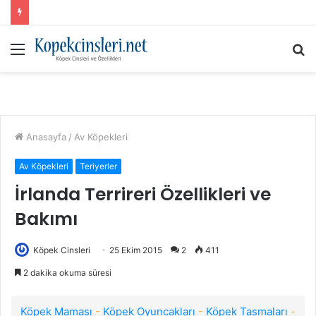
Menü
A
y
...
Anasayfa
/
Av Köpekleri
Av Köpekleri
Teriyerler
İrlanda Terrireri Özellikleri ve
Bakımı
Köpek Cinsleri
25 Ekim 2015
2
411
2 dakika okuma süresi
Köpek Maması
-
Köpek Oyuncakları
-
Köpek Tasmaları
-