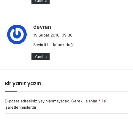
Yanıtla
i
:
d
devran
e
19 Şubat 2016, 09:36
d
Sevimli bir köpek değil
i
k
Yanıtla
i
:
Bir yanıt yazın
E-posta adresiniz yayınlanmayacak.
Gerekli alanlar
*
ile
işaretlenmişlerdir