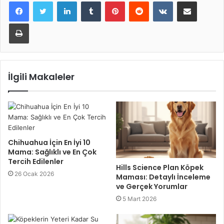
LinkedIn
Tumblr
Pinterest
Reddit
VKontakte
E-Posta ile paylaş
Yazdır
İlgili Makaleler
Chihuahua İçin En İyi 10
Mama: Sağlıklı ve En Çok
Tercih Edilenler
Hills Science Plan Köpek
26 Ocak 2026
Maması: Detaylı İnceleme
ve Gerçek Yorumlar
5 Mart 2026