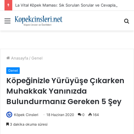
La Vital Köpek Maması: Sık Sorulan Sorular ve Cevaplar
Menü
A
y
...
Anasayfa
/
Genel
Genel
Köpeğinizle Yürüyüşe Çıkarken
Muhakkak Yanınızda
Bulundurmanız Gereken 5 Şey
Köpek Cinsleri
18 Haziran 2020
0
164
3 dakika okuma süresi