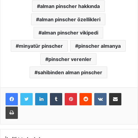
alman pinscher hakkında
alman pinscher özellikleri
alman pinscher vikipedi
minyatür pinscher
pinscher almanya
pinscher verenler
sahibinden alman pinscher
LinkedIn
Tumblr
Pinterest
Reddit
VKontakte
E-Posta ile paylaş
Yazdır