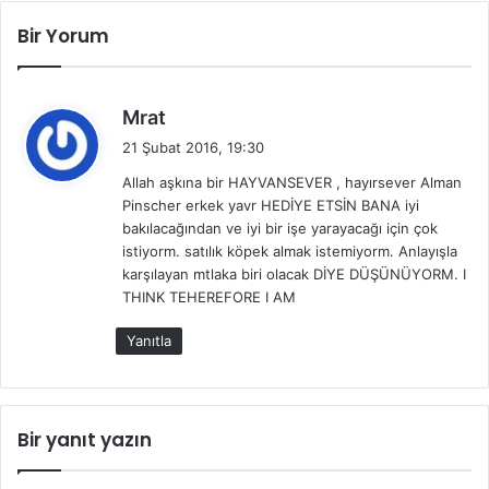
Bir Yorum
d
Mrat
e
21 Şubat 2016, 19:30
d
Allah aşkına bir HAYVANSEVER , hayırsever Alman
i
Pinscher erkek yavr HEDİYE ETSİN BANA iyi
k
bakılacağından ve iyi bir işe yarayacağı için çok
i
istiyorm. satılık köpek almak istemiyorm. Anlayışla
:
karşılayan mtlaka biri olacak DİYE DÜŞÜNÜYORM. I
THINK TEHEREFORE I AM
Yanıtla
Bir yanıt yazın