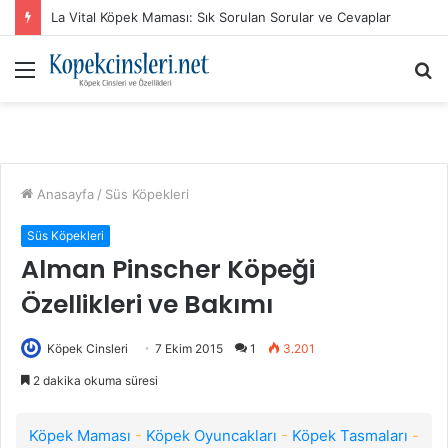
La Vital Köpek Maması: Sık Sorulan Sorular ve Cevaplar
Menü
A
y
...
Anasayfa
/
Süs Köpekleri
Süs Köpekleri
Alman Pinscher Köpeği
Özellikleri ve Bakımı
Köpek Cinsleri
7 Ekim 2015
1
3.201
2 dakika okuma süresi
Köpek Maması
-
Köpek Oyuncakları
-
Köpek Tasmaları
-