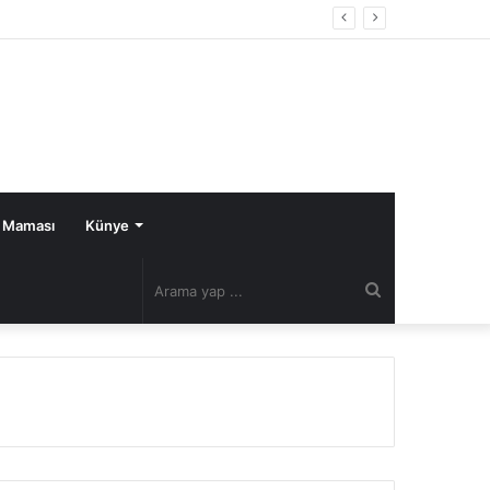
 Maması
Künye
Arama
yap
...