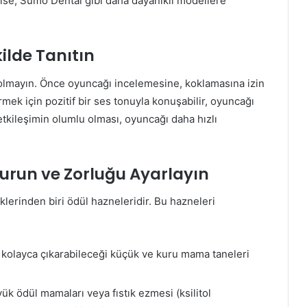
 ise, Sumo Dental gibi daha dayanıklı modellere
ilde Tanıtın
 olmayın. Önce oyuncağı incelemesine, koklamasına izin
mek için pozitif bir ses tonuyla konuşabilir, oyuncağı
k etkileşimin olumlu olması, oyuncağı daha hızlı
urun ve Zorluğu Ayarlayın
lerinden biri ödül hazneleridir. Bu hazneleri
n kolayca çıkarabileceği küçük ve kuru mama taneleri
ük ödül mamaları veya fıstık ezmesi (ksilitol