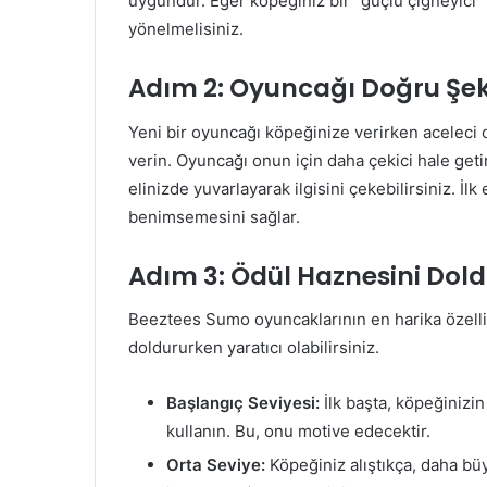
uygundur. Eğer köpeğiniz bir “güçlü çiğneyici”
yönelmelisiniz.
Adım 2: Oyuncağı Doğru Şek
Yeni bir oyuncağı köpeğinize verirken aceleci
verin. Oyuncağı onun için daha çekici hale getir
elinizde yuvarlayarak ilgisini çekebilirsiniz. İl
benimsemesini sağlar.
Adım 3: Ödül Haznesini Dold
Beeztees Sumo oyuncaklarının en harika özellik
doldururken yaratıcı olabilirsiniz.
Başlangıç Seviyesi:
İlk başta, köpeğinizi
kullanın. Bu, onu motive edecektir.
Orta Seviye:
Köpeğiniz alıştıkça, daha büy