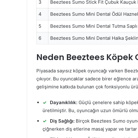
3
Beeztees Sumo Stick Fit Çubuk Kauçuk
4
Beeztees Sumo Mini Dental Ödül Hazne
5
Beeztees Sumo Mini Dental Tutma Sapl
6
Beeztees Sumo Mini Dental Halka Şekl
Neden Beeztees Köpek 
Piyasada sayısız köpek oyuncağı varken Beezte
çıkıyor. Bu oyuncaklar sadece birer eğlence ar
gelişimine katkıda bulunan çok fonksiyonlu ürü
Dayanıklılık:
Güçlü çenelere sahip köpekle
üretilmiştir. Bu, oyuncağın uzun ömürlü olm
Diş Sağlığı:
Birçok Beeztees Sumo oyunca
çiğnerken diş etlerine masaj yapar ve tarta