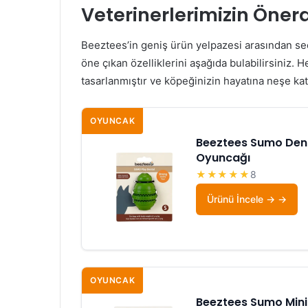
Veterinerlerimizin Önerd
Beeztees’in geniş ürün yelpazesi arasından seç
öne çıkan özelliklerini aşağıda bulabilirsiniz. He
tasarlanmıştır ve köpeğinizin hayatına neşe katm
OYUNCAK
Beeztees Sumo Dent
Oyuncağı
★★★★★
8
Ürünü İncele →
OYUNCAK
Beeztees Sumo Mini