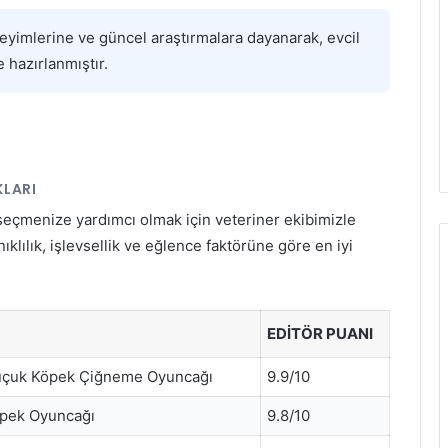
neyimlerine ve güncel araştırmalara dayanarak, evcil
 hazırlanmıştır.
KLARI
eçmenize yardımcı olmak için veteriner ekibimizle
nıklılık, işlevsellik ve eğlence faktörüne göre en iyi
EDITÖR PUANI
uçuk Köpek Çiğneme Oyuncağı
9.9/10
pek Oyuncağı
9.8/10