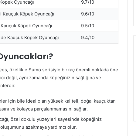
 Köpek Oyuncağı
9.7/10
li Kauçuk Köpek Oyuncağı
9.6/10
ı Kauçuk Köpek Oyuncağı
9.5/10
inde Kauçuk Köpek Oyuncağı
9.4/10
Oyuncakları?
es, özellikle Sumo serisiyle birkaç önemli noktada öne
acı değil, aynı zamanda köpeğinizin sağlığına ve
nlerdir.
r için bile ideal olan yüksek kaliteli, doğal kauçuktan
asını ve kolayca parçalanmamasını sağlar.
ğı, özel dokulu yüzeyleri sayesinde köpeğiniz
r oluşumunu azaltmaya yardımcı olur.