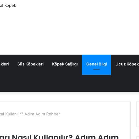
tal Köpek Maması: Sık Sorulan Sorular ve Cevaplar
kleri
Süs Köpekleri
Köpek Sağlığı
Genel Bilgi
Ucuz Köpek
ıl Kullanılır? Adım Adım Rehber
rı Nasıl Kullanılır? Adım Adım