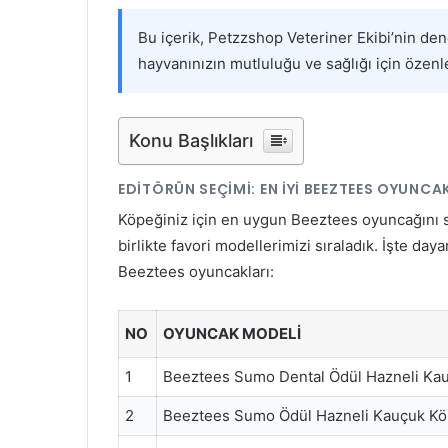
Bu içerik, Petzzshop Veteriner Ekibi’nin de
hayvanınızın mutluluğu ve sağlığı için özenle
Konu Başlıkları
EDITÖRÜN SEÇIMI: EN İYI BEEZTEES OYUNCA
Köpeğiniz için en uygun Beeztees oyuncağını s
birlikte favori modellerimizi sıraladık. İşte daya
Beeztees oyuncakları:
NO
OYUNCAK MODELI
1
Beeztees Sumo Dental Ödül Hazneli Ka
2
Beeztees Sumo Ödül Hazneli Kauçuk Kö