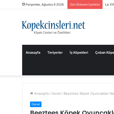
La Vi
Perşembe, Ağustos 6 2026
Son Eklenen İçerikler
Anasayfa
Teriyerler
İş Köpekleri
Çoban Köpe
Anasayfa
/
Genel
/
Beeztees Köpek Oyuncakları Nas
Genel
Beeztees Köpek Oyuncakla