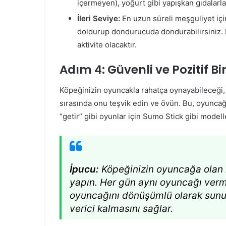
içermeyen), yoğurt gibi yapışkan gıdalarla 
İleri Seviye:
En uzun süreli meşguliyet içi
doldurup dondurucuda dondurabilirsiniz. Bu
aktivite olacaktır.
Adım 4: Güvenli ve Pozitif B
Köpeğinizin oyuncakla rahatça oynayabileceği, t
sırasında onu teşvik edin ve övün. Bu, oyuncağı
“getir” gibi oyunlar için Sumo Stick gibi modelle
İpucu:
Köpeğinizin oyuncağa olan il
yapın. Her gün aynı oyuncağı verme
oyuncağını dönüşümlü olarak sunu
verici kalmasını sağlar.