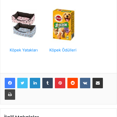
Köpek Yatakları
Köpek Ödülleri
LinkedIn
Tumblr
Pinterest
Reddit
VKontakte
E-Posta ile paylaş
Yazdır