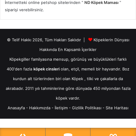
İnternetteki online petshop sitelerinden ”
ND Köpek Maması
”
siparişi verebilirsiniz.
© Telif Hakkı 2026, Tüm Hakları Saklıdır |
Köpeklerin Dünyası
Hakkında En Kapsamlı İçerikler
Köpekgiller familyasına mensup, görünüş ve büyüklükleri farklı
400'den fazla
köpek cinsleri
olan, etçil, memeli bir hayvandır. Boz
kurdun alt türlerinden biri olan
Köpek
, tilki ve çakallarla da
akrabadır. 2011 yılı tahminlerine göre dünyada 450 milyondan fazla
köpek vardır.
Anasayfa
-
Hakkımızda
-
İletişim
-
Gizlilik Politikası
-
Site Haritası