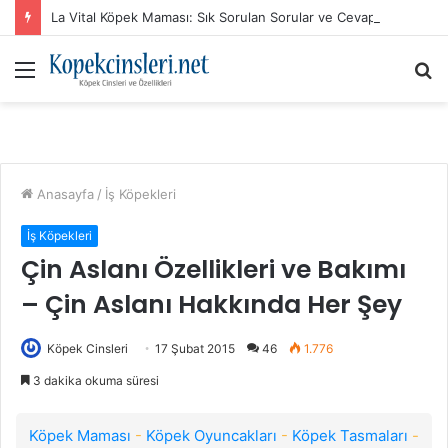
La Vital Köpek Maması: Sık Sorulan Sorular ve Cevaplar
Menü
A
y
...
Anasayfa
/
İş Köpekleri
İş Köpekleri
Çin Aslanı Özellikleri ve Bakımı
– Çin Aslanı Hakkında Her Şey
Köpek Cinsleri
17 Şubat 2015
46
1.776
3 dakika okuma süresi
Köpek Maması
-
Köpek Oyuncakları
-
Köpek Tasmaları
-