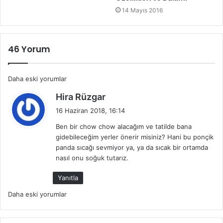
14 Mayıs 2016
46 Yorum
Yorum
Daha eski yorumlar
d
gezinmesi
Hira Rüzgar
e
16 Haziran 2018, 16:14
d
Ben bir chow chow alacağım ve tatilde bana
i
gidebileceğim yerler önerir misiniz? Hani bu ponçik
k
panda sıcağı sevmiyor ya, ya da sıcak bir ortamda
i
nasıl onu soğuk tutarız.
:
Yanıtla
Yorum
Daha eski yorumlar
gezinmesi