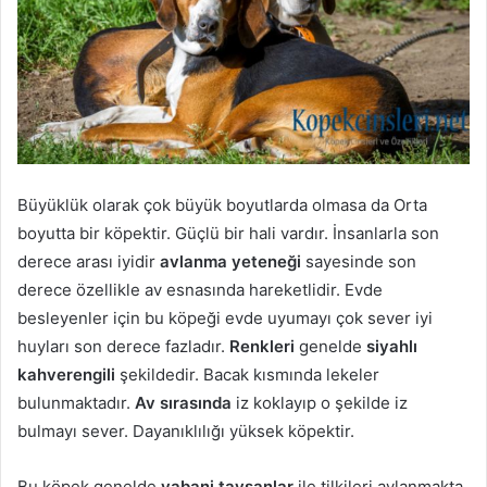
Büyüklük olarak çok büyük boyutlarda olmasa da Orta
boyutta bir köpektir. Güçlü bir hali vardır. İnsanlarla son
derece arası iyidir
avlanma yeteneği
sayesinde son
derece özellikle av esnasında hareketlidir. Evde
besleyenler için bu köpeği evde uyumayı çok sever iyi
huyları son derece fazladır.
Renkleri
genelde
siyahlı
kahverengili
şekildedir. Bacak kısmında lekeler
bulunmaktadır.
Av sırasında
iz koklayıp o şekilde iz
bulmayı sever. Dayanıklılığı yüksek köpektir.
Bu köpek genelde
yabani tavşanlar
ile tilkileri avlanmakta