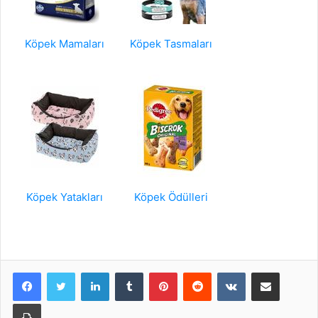
Köpek Mamaları
Köpek Tasmaları
Köpek Yatakları
Köpek Ödülleri
LinkedIn
Tumblr
Pinterest
Reddit
VKontakte
E-Posta ile paylaş
Yazdır