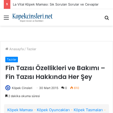
La Vital Köpek Maması: Sık Sorulan Sorular ve Cevaplar
Menü
A
y
...
Anasayfa
/
Tazılar
Tazılar
Fin Tazısı Özellikleri ve Bakımı –
Fin Tazısı Hakkında Her Şey
Köpek Cinsleri
30 Mart 2015
0
610
2 dakika okuma süresi
Köpek Maması
-
Köpek Oyuncakları
-
Köpek Tasmaları
-