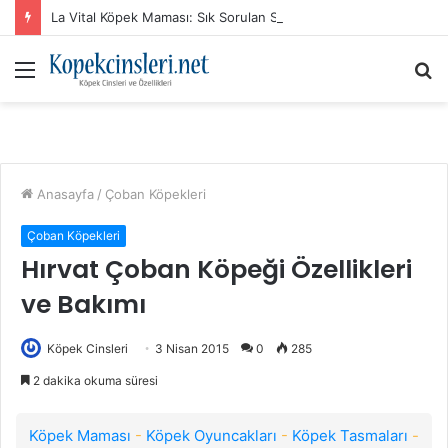
La Vital Köpek Maması: Sık Sorulan Sorular ve Cevaplar
Menü
A
y
...
Anasayfa
/
Çoban Köpekleri
Çoban Köpekleri
Hırvat Çoban Köpeği Özellikleri
ve Bakımı
Köpek Cinsleri
3 Nisan 2015
0
285
2 dakika okuma süresi
Köpek Maması
-
Köpek Oyuncakları
-
Köpek Tasmaları
-