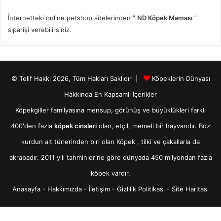
İnternetteki online petshop sitelerinden ”
ND Köpek Maması
”
siparişi verebilirsiniz.
© Telif Hakkı 2026, Tüm Hakları Saklıdır |
Köpeklerin Dünyası
Hakkında En Kapsamlı İçerikler
Köpekgiller familyasına mensup, görünüş ve büyüklükleri farklı
400'den fazla
köpek cinsleri
olan, etçil, memeli bir hayvandır. Boz
kurdun alt türlerinden biri olan
Köpek
, tilki ve çakallarla da
akrabadır. 2011 yılı tahminlerine göre dünyada 450 milyondan fazla
köpek vardır.
Anasayfa
-
Hakkımızda
-
İletişim
-
Gizlilik Politikası
-
Site Haritası