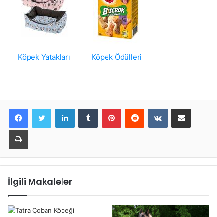
Köpek Yatakları
Köpek Ödülleri
LinkedIn
Tumblr
Pinterest
Reddit
VKontakte
E-Posta ile paylaş
Yazdır
İlgili Makaleler