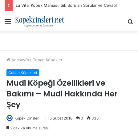
La Vital Köpek Maması: Sık Sorulan Sorular ve Cevaplar
Menü
A
y
...
Anasayfa
/
Çoban Köpekleri
Çoban Köpekleri
Mudi Köpeği Özellikleri ve
Bakımı – Mudi Hakkında Her
Şey
Köpek Cinsleri
15 Şubat 2018
0
335
2 dakika okuma süresi