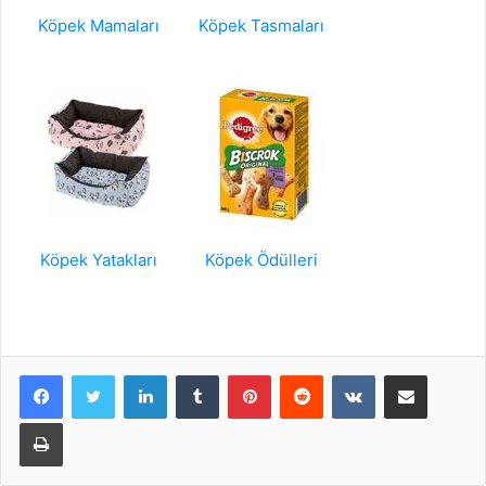
Köpek Mamaları
Köpek Tasmaları
Köpek Yatakları
Köpek Ödülleri
LinkedIn
Tumblr
Pinterest
Reddit
VKontakte
E-Posta ile paylaş
Yazdır