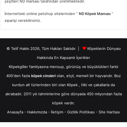
çeşitleri ND markası tarafından üretilmektedir.
İnternetteki online petshop sitelerinden ”
ND Köpek Maması
”
siparişi verebilirsiniz.
© Telif Hakkı 2026, Tüm Hakları Saklıdır |
Köpeklerin Dünyası
Hakkında En Kapsamlı İçerikler
Köpekgiller familyasına mensup, görünüş ve büyüklükleri farklı
400'den fazla
köpek cinsleri
olan, etçil, memeli bir hayvandır. Boz
kurdun alt türlerinden biri olan
Köpek
, tilki ve çakallarla da
akrabadır. 2011 yılı tahminlerine göre dünyada 450 milyondan fazla
köpek vardır.
Anasayfa
-
Hakkımızda
-
İletişim
-
Gizlilik Politikası
-
Site Haritası