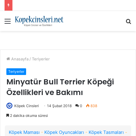
Menü
A
y
...
Anasayfa
/
Teriyerler
Teriyerler
Minyatür Bull Terrier Köpeği
Özellikleri ve Bakımı
Köpek Cinsleri
14 Şubat 2018
0
838
2 dakika okuma süresi
Köpek Maması
-
Köpek Oyuncakları
-
Köpek Tasmaları
-