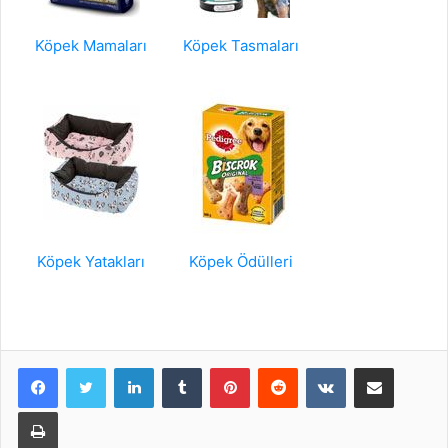
Köpek Mamaları
Köpek Tasmaları
Köpek Yatakları
Köpek Ödülleri
LinkedIn
Tumblr
Pinterest
Reddit
VKontakte
E-Posta ile paylaş
Yazdır