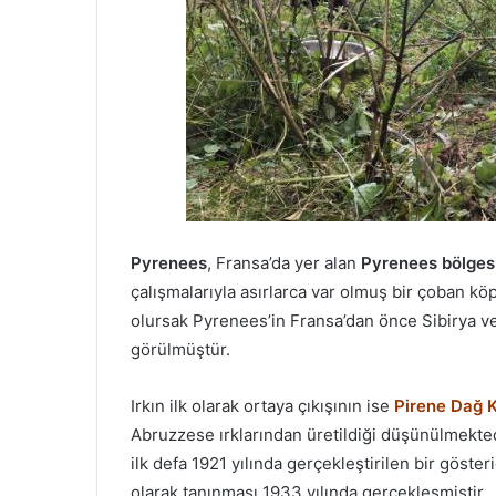
Pyrenees
, Fransa’da yer alan
Pyrenees bölges
çalışmalarıyla asırlarca var olmuş bir çoban köp
olursak Pyrenees’in Fransa’dan önce Sibirya ve 
görülmüştür.
Irkın ilk olarak ortaya çıkışının ise
Pirene Dağ 
Abruzzese ırklarından üretildiği düşünülmektedi
ilk defa 1921 yılında gerçekleştirilen bir göster
olarak tanınması 1933 yılında gerçekleşmiştir.