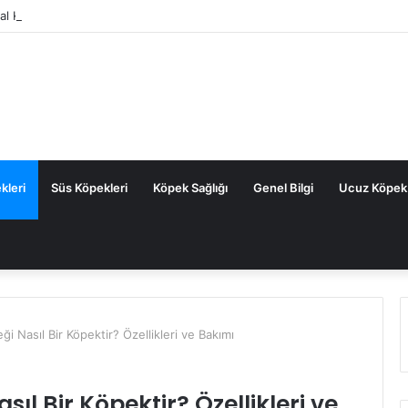
tal Köpek Maması: Sık Sorulan Sorular ve Cevaplar
kleri
Süs Köpekleri
Köpek Sağlığı
Genel Bilgi
Ucuz Köpek
 Nasıl Bir Köpektir? Özellikleri ve Bakımı
l Bir Köpektir? Özellikleri ve