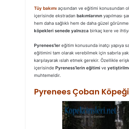
Tüy bakımı
açısından ve eğitimi konusundan o
içerisinde ekstradan
bakımlarının
yapılması şar
hem daha sağlıklı hem de daha güzel görünmesi
köpekleri senede yalnızca
birkaç kere ve ihtiy
Pyrenees’ler
eğitim konusunda inatçı yapıya sah
eğitimini tam olarak verebilmek için sabırla yak
karşılayarak ıslah etmek gerekir. Özellikle eriş
içerisinde
Pyreness’lerin eğitimi
ve
yetiştirilm
muhtemeldir.
Pyrenees Çoban Köpeği 