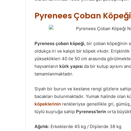
Pyrenees Çoban Köpeği Ö
Pyreness çoban köpeği,
bir çoban köpeğinin st
oldukça iri ve kalıplı bir köpek ırkıdır. Erişkinli
yükseklikleri 40 ile 50 cm arasında görülmektedir
hayvanların
kürk yapısı
da bir kutup ayısını an
tamamlanmaktadır.
Siyah bir burun ve kestane rengi gözlere sahip
bacakları bulunmaktadır. Yumak halinde olan kü
köpeklerinin
renkleriyse genellikle gri, gümüş
tüylü kuyruğa sahip
Pyreness’lerin
orta büyükte
Ağırlık:
Erkeklerde 45 kg / Dişilerde 38 kg