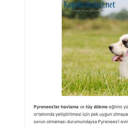
Pyrenees’ler havlama
ve
tüy dökme
eğilimi y
ortamında yetiştirilmesi için pek uygun olmayan 
sorun olmaması durumundaysa Pyrenees’i eviniz