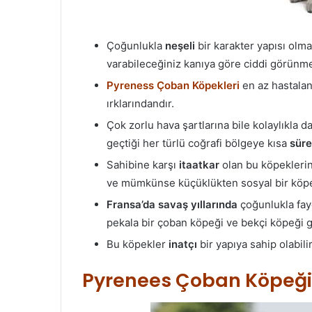
Çoğunlukla
neşeli
bir karakter yapısı olm
varabileceğiniz kanıya göre ciddi görünme
Pyreness Çoban Köpekleri
en az hastalan
ırklarındandır.
Çok zorlu hava şartlarına bile kolaylıkla 
geçtiği her türlü coğrafi bölgeye kısa
süre
Sahibine karşı
itaatkar
olan bu köpeklerin
ve mümkünse küçüklükten sosyal bir köpek 
Fransa’da savaş yıllarında
çoğunlukla fay
pekala bir çoban köpeği ve bekçi köpeği gibi
Bu köpekler
inatçı
bir yapıya sahip olabil
Pyrenees Çoban Köpeği