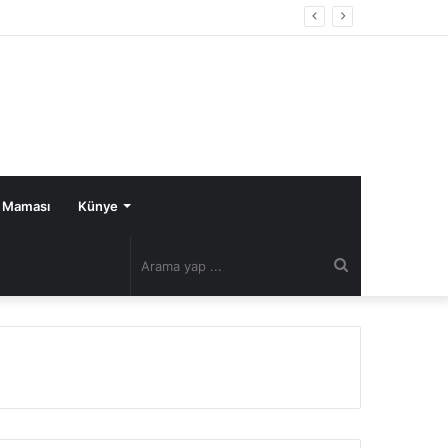
 Maması
Künye
Arama
yap
...