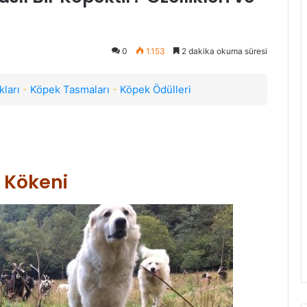
0
1.153
2 dakika okuma süresi
ları
-
Köpek Tasmaları
-
Köpek Ödülleri
 Kökeni