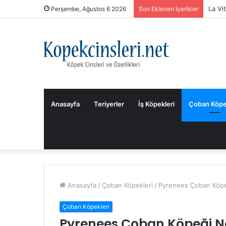
La Vi
Perşembe, Ağustos 6 2026
Son Eklenen İçerikler
Anasayfa
Teriyerler
İş Köpekleri
Çoban Köpe
Anasayfa
/
Çoban Köpekleri
/
Pyrenees Çoban Köpeği
Çoban Köpekleri
Pyrenees Çoban Köpeği Nası