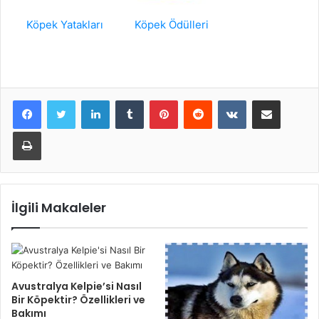
Köpek Yatakları
Köpek Ödülleri
LinkedIn
Tumblr
Pinterest
Reddit
VKontakte
E-Posta ile paylaş
Yazdır
İlgili Makaleler
Avustralya Kelpie’si Nasıl
Bir Köpektir? Özellikleri ve
Bakımı