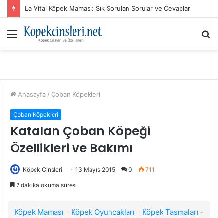
La Vital Köpek Maması: Sık Sorulan Sorular ve Cevaplar
Menü
A
y
...
Anasayfa
/
Çoban Köpekleri
Çoban Köpekleri
Katalan Çoban Köpeği
Özellikleri ve Bakımı
Köpek Cinsleri
13 Mayıs 2015
0
711
2 dakika okuma süresi
Köpek Maması
-
Köpek Oyuncakları
-
Köpek Tasmaları
-