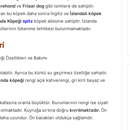
arehond
ve
Friaar dog
gibi isimlere de sahiptir.
an bu köpek daha sonra İngiliz ve
İzlandalı köpek
nda Köpeği
spitz
köpek ailesine sahiptir. İzlanda
sillerinin tükenme tehlikesi bulunmamaktadır.
ri
abilir. Ayrıca bu kürkü su geçirmez özelliğe sahiptir.
anda köpeği
rengi açık kahverengi, gri kirli beyaz ve
afasına oranla büyüktür. Burunlarının rengi ise siyah
e olmaktadır. Kuyruğa sırtına doğru
kıvrılmaktadır.
Ön
 daha uzundur. Ön bacakları oldukça sağlamdır.