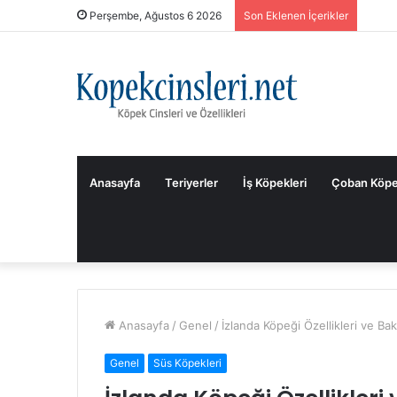
Perşembe, Ağustos 6 2026
Son Eklenen İçerikler
Anasayfa
Teriyerler
İş Köpekleri
Çoban Köpe
Anasayfa
/
Genel
/
İzlanda Köpeği Özellikleri ve Bak
Genel
Süs Köpekleri