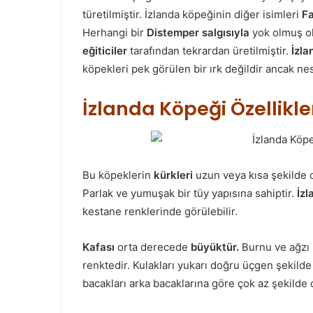
türetilmiştir. İzlanda köpeğinin diğer isimleri
F
Herhangi bir
Distemper salgısıyla
yok olmuş ol
eğiticiler
tarafından tekrardan üretilmiştir.
İzla
köpekleri pek görülen bir ırk değildir ancak ne
İzlanda Köpeği Özellikle
Bu köpeklerin
kürkleri
uzun veya kısa şekilde ol
Parlak ve yumuşak bir tüy yapısına sahiptir.
İzl
kestane renklerinde görülebilir.
Kafası
orta derecede
büyüktür.
Burnu ve ağzı k
renktedir. Kulakları yukarı doğru üçgen şekild
bacakları arka bacaklarına göre çok az şekilde