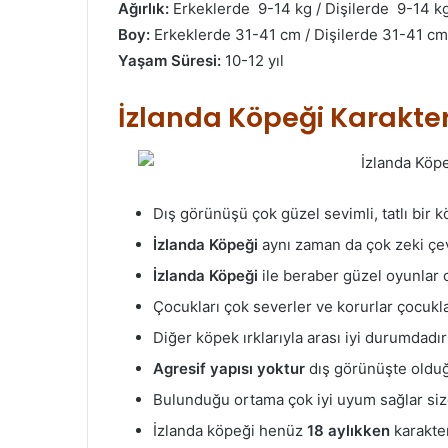
Ağırlık:
Erkeklerde 9-14 kg / Dişilerde 9-14 k
Boy:
Erkeklerde 31-41 cm / Dişilerde 31-41 cm
Yaşam Süresi:
10-12 yıl
İzlanda Köpeği Karakter
Dış görünüşü çok güzel sevimli, tatlı bir k
İzlanda Köpeği
aynı zaman da çok zeki çev
İzlanda Köpeği
ile beraber güzel oyunlar o
Çocukları çok severler ve korurlar çocuklar
Diğer köpek ırklarıyla arası iyi durumdadı
Agresif yapısı yoktur
dış görünüşte olduğu
Bulunduğu ortama çok iyi uyum sağlar siz
İzlanda köpeği henüz
18 aylıkken
karakter