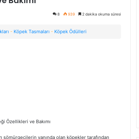
 ve Bakımı
8
939
2 dakika okuma süresi
ları
-
Köpek Tasmaları
-
Köpek Ödülleri
n sömürgecilerin yanında olan köpekler tarafından