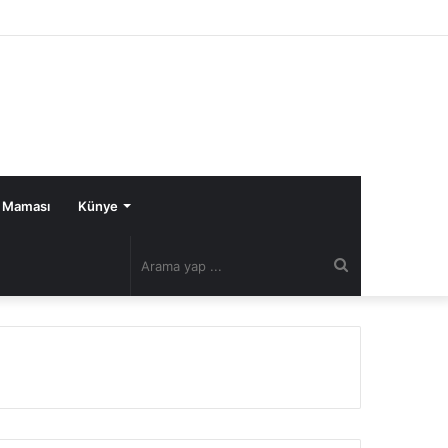
 Maması
Künye
Arama
yap
...