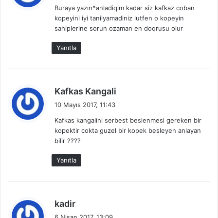
Buraya yazın*anladiqim kadar siz kafkaz coban
i
kopeyini iyi taniiyamadiniz lutfen o kopeyin
k
sahiplerine sorun ozaman en doqrusu olur
i
:
Yanıtla
d
Kafkas Kangali
e
10 Mayıs 2017, 11:43
d
Kafkas kangalini serbest beslenmesi gereken bir
i
kopektir cokta guzel bir kopek besleyen anlayan
k
bilir ????
i
:
Yanıtla
d
kadir
e
6 Nisan 2017, 13:09