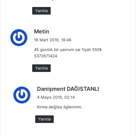
k
Yanıtla
i
:
d
Metin
e
18 Mart 2016, 19:46
d
45 günlük bir yavrum var fiyatı 550₺
i
5372671424
k
i
Yanıtla
:
d
Danişment DAĞISTANLI
e
4 Mayıs 2016, 02:14
d
Kırma değilse ilgilenirim.
i
k
Yanıtla
i
: