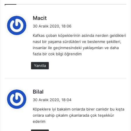
d
Macit
e
30 Aralık 2020, 18:06
d
Kafkas çoban köpeklerinin aslında nerden geldikleri
i
nasıl bir yaşama sürdükleri ve beslenme şekilleri,
k
insanlar ile geçinmesindeki yaklaşımları ve daha
i
fazla bir cok bilgi öğrendim
:
Yanıtla
d
Bilal
e
30 Aralık 2020, 18:04
d
Köpeklere iyi bakalım onlarda birer canlıdır bu kışta
i
onlara sahip çıkalım çıkanlarada çok teşekkür
k
ederim
i
: