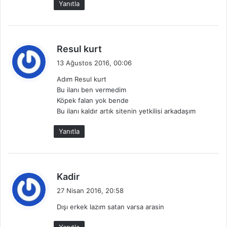
Yanıtla
i
:
d
Resul kurt
e
13 Ağustos 2016, 00:06
d
Adım Resul kurt
i
Bu ilanı ben vermedim
k
Köpek falan yok bende
i
Bu ilanı kaldır artık sitenin yetkilisi arkadaşım
:
Yanıtla
d
Kadir
e
27 Nisan 2016, 20:58
d
Dışı erkek lazım satan varsa arasin
i
k
Yanıtla