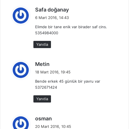
d
Safa doğanay
e
6 Mart 2016, 14:43
d
Elimde bir tane enik var birader saf cins.
i
5354984000
k
i
Yanıtla
:
d
Metin
e
18 Mart 2016, 19:45
d
Bende erkek 45 günlük bir yavru var
i
5372671424
k
i
Yanıtla
:
d
osman
e
20 Mart 2016, 10:45