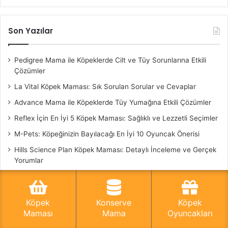
Son Yazılar
Pedigree Mama ile Köpeklerde Cilt ve Tüy Sorunlarına Etkili
Çözümler
La Vital Köpek Maması: Sık Sorulan Sorular ve Cevaplar
Advance Mama ile Köpeklerde Tüy Yumağına Etkili Çözümler
Reflex İçin En İyi 5 Köpek Maması: Sağlıklı ve Lezzetli Seçimler
M-Pets: Köpeğinizin Bayılacağı En İyi 10 Oyuncak Önerisi
Hills Science Plan Köpek Maması: Detaylı İnceleme ve Gerçek
Yorumlar
Köpek Eğitmeni
Köpek
Konserve
Köpek
Maması
Mama
Oyuncakları
Facebook
Twitter
WhatsApp
Telegram