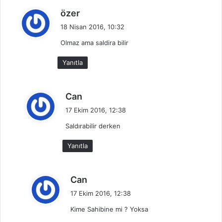
d
özer
e
18 Nisan 2016, 10:32
d
Olmaz ama saldira bilir
i
k
Yanıtla
i
:
d
Can
e
17 Ekim 2016, 12:38
d
Saldırabilir derken
i
k
Yanıtla
i
:
d
Can
e
17 Ekim 2016, 12:38
d
Kime Sahibine mi ? Yoksa
i