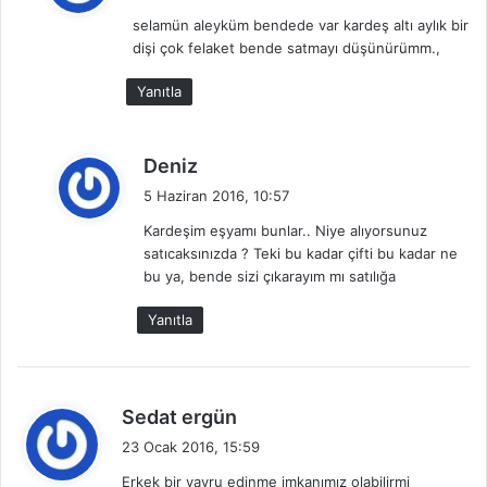
d
selamün aleyküm bendede var kardeş altı aylık bir
i
dişi çok felaket bende satmayı düşünürümm.,
k
i
Yanıtla
:
d
Deniz
e
5 Haziran 2016, 10:57
d
Kardeşim eşyamı bunlar.. Niye alıyorsunuz
i
satıcaksınızda ? Teki bu kadar çifti bu kadar ne
k
bu ya, bende sizi çıkarayım mı satılığa
i
:
Yanıtla
d
Sedat ergün
e
23 Ocak 2016, 15:59
d
Erkek bir yavru edinme imkanımız olabilirmi
i