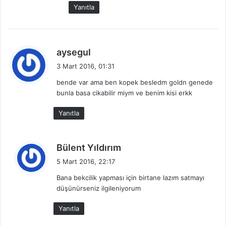
k
Yanıtla
i
:
d
aysegul
e
3 Mart 2016, 01:31
d
bende var ama ben kopek besledm goldn genede
i
bunla basa cikabilir miym ve benim kisi erkk
k
i
Yanıtla
:
d
Bülent Yıldırım
e
5 Mart 2016, 22:17
d
Bana bekcilik yapması için birtane lazım satmayı
i
düşünürseniz ilgileniyorum
k
i
Yanıtla
: