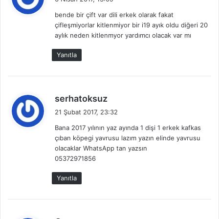
d
bende bir çift var dili erkek olarak fakat
i
çifleşmiyorlar kitlenmiyor bir i19 ayık oldu diğeri 20
k
aylık neden kitlenmyor yardımcı olacak var mı
i
:
Yanıtla
d
serhatoksuz
e
21 Şubat 2017, 23:32
d
Bana 2017 yılının yaz ayında 1 dişi 1 erkek kafkas
i
çıban köpegi yavrusu lazım yazın elinde yavrusu
k
olacaklar WhatsApp tan yazsın
i
05372971856
:
Yanıtla