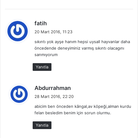
d
fatih
e
20 Mart 2016, 11:23
d
sıkıntı yok ayşe hanım hepsi uysall hayvanlar daha
i
öncedende deneyiminiz varmış sıkıntı olacagını
k
sanmıyorum
i
:
Yanıtla
d
Abdurrahman
e
28 Mart 2016, 22:20
d
abicim ben önceden kângal,av köpeği,alman kurdu
i
felan besledim benim için sorun olurmu.
k
i
Yanıtla
: