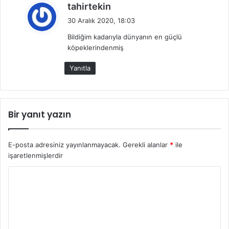
d
tahirtekin
e
30 Aralık 2020, 18:03
d
Bildiğim kadarıyla dünyanın en güçlü
i
köpeklerindenmiş
k
i
Yanıtla
:
Bir yanıt yazın
E-posta adresiniz yayınlanmayacak.
Gerekli alanlar
*
ile
işaretlenmişlerdir