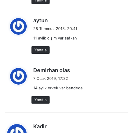
i
:
d
aytun
e
28 Temmuz 2018, 20:41
d
11 aylik dışım var safkan
i
k
Yanıtla
i
:
d
Demirhan olas
e
7 Ocak 2019, 17:32
d
14 aylık erkek var bendede
i
k
Yanıtla
i
:
d
Kadir
e