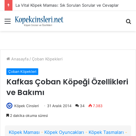
Advance Mama ile Köpeklerde Tüy Yumağına Etkili Çözümler
Menü
A
y
...
Anasayfa
/
Çoban Köpekleri
Çoban Köpekleri
Kafkas Çoban Köpeği Özellikleri
ve Bakımı
Köpek Cinsleri
31 Aralık 2014
34
7.383
2 dakika okuma süresi
Köpek Maması
-
Köpek Oyuncakları
-
Köpek Tasmaları
-