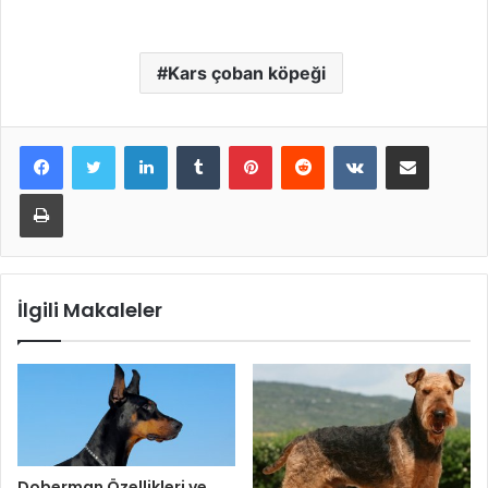
Kars çoban köpeği
LinkedIn
Tumblr
Pinterest
Reddit
VKontakte
E-Posta ile paylaş
Yazdır
İlgili Makaleler
Doberman Özellikleri ve