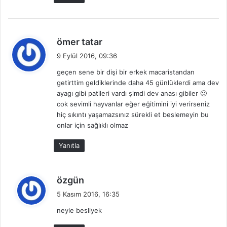
d
ömer tatar
e
9 Eylül 2016, 09:36
d
geçen sene bir dişi bir erkek macaristandan
i
getirttim geldiklerinde daha 45 günlüklerdi ama dev
k
ayagı gibi patileri vardı şimdi dev anası gibiler 🙂
i
cok sevimli hayvanlar eğer eğitimini iyi verirseniz
:
hiç sıkıntı yaşamazsınız sürekli et beslemeyin bu
onlar için sağlıklı olmaz
Yanıtla
d
özgün
e
5 Kasım 2016, 16:35
d
neyle besliyek
i
k