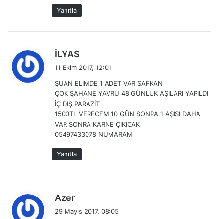
Yanıtla
d
İLYAS
e
11 Ekim 2017, 12:01
d
ŞUAN ELİMDE 1 ADET VAR SAFKAN
i
ÇOK ŞAHANE YAVRU 48 GÜNLUK AŞILARI YAPILDI
k
İÇ DIŞ PARAZİT
i
1500TL VERECEM 10 GÜN SONRA 1 AŞISI DAHA
:
VAR SONRA KARNE ÇIKICAK
05497433078 NUMARAM
Yanıtla
d
Azer
e
29 Mayıs 2017, 08:05
d