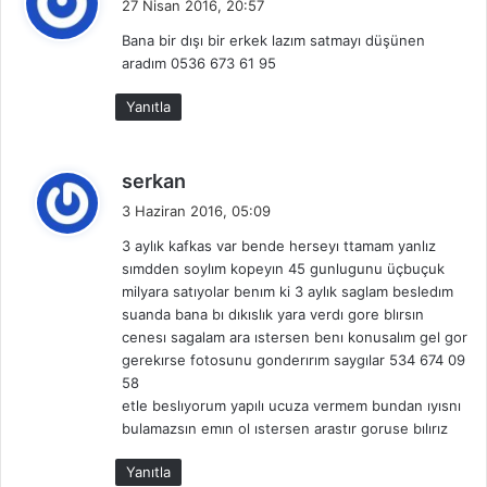
27 Nisan 2016, 20:57
d
Bana bir dışı bir erkek lazım satmayı düşünen
i
aradım 0536 673 61 95
k
i
Yanıtla
:
d
serkan
e
3 Haziran 2016, 05:09
d
3 aylık kafkas var bende herseyı ttamam yanlız
i
sımdden soylım kopeyın 45 gunlugunu üçbuçuk
k
milyara satıyolar benım ki 3 aylık saglam besledım
i
suanda bana bı dıkıslık yara verdı gore blırsın
:
cenesı sagalam ara ıstersen benı konusalım gel gor
gerekırse fotosunu gonderırım saygılar 534 674 09
58
etle beslıyorum yapılı ucuza vermem bundan ıyısnı
bulamazsın emın ol ıstersen arastır goruse bılırız
Yanıtla