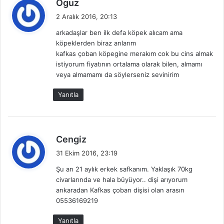
d
Oguz
e
2 Aralık 2016, 20:13
d
arkadaşlar ben ilk defa köpek alıcam ama
i
köpeklerden biraz anlarım
k
kafkas çoban köpegine merakım cok bu cins almak
i
istiyorum fiyatının ortalama olarak bilen, almamı
:
veya almamamı da söylerseniz sevinirim
Yanıtla
d
Cengiz
e
31 Ekim 2016, 23:19
d
Şu an 21 aylık erkek safkanım. Yaklaşık 70kg
i
civarlarında ve hala büyüyor.. dişi arıyorum
k
ankaradan Kafkas çoban dişisi olan arasın
i
05536169219
:
Yanıtla