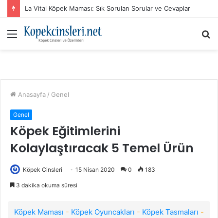
La Vital Köpek Maması: Sık Sorulan Sorular ve Cevaplar
Menü
A
y
...
Anasayfa
/
Genel
Genel
Köpek Eğitimlerini
Kolaylaştıracak 5 Temel Ürün
Köpek Cinsleri
15 Nisan 2020
0
183
3 dakika okuma süresi
Köpek Maması
-
Köpek Oyuncakları
-
Köpek Tasmaları
-