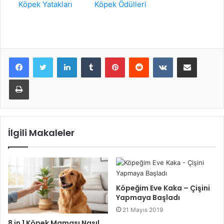
Köpek Yatakları
Köpek Ödülleri
LinkedIn
Tumblr
Pinterest
Reddit
VKontakte
E-Posta ile paylaş
Yazdır
İlgili Makaleler
Köpeğim Eve Kaka – Çişini
Yapmaya Başladı
21 Mayıs 2019
8 in 1 Köpek Maması Nasıl