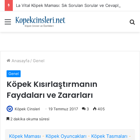
La Vital Köpek Maması: Sık Sorulan Sorular ve Cevaplar
Menü
A
y
...
Anasayfa
/
Genel
Genel
Köpek Kısırlaştırmanın
Faydaları ve Zararları
Köpek Cinsleri
19 Temmuz 2017
3
405
2 dakika okuma süresi
Köpek Maması
-
Köpek Oyuncakları
-
Köpek Tasmaları
-