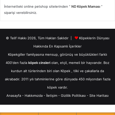
İnternetteki online petshop sitelerinden ”
ND Köpek Maması
”
siparişi verebilirsiniz.
© Telif Hakkı 2026, Tüm Hakları Saklıdır |
Köpeklerin Dünyası
Hakkında En Kapsamlı İçerikler
Köpekgiller familyasına mensup, görünüş ve büyüklükleri farklı
400'den fazla
köpek cinsleri
olan, etçil, memeli bir hayvandır. Boz
kurdun alt türlerinden biri olan
Köpek
, tilki ve çakallarla da
akrabadır. 2011 yılı tahminlerine göre dünyada 450 milyondan fazla
köpek vardır.
Anasayfa
-
Hakkımızda
-
İletişim
-
Gizlilik Politikası
-
Site Haritası