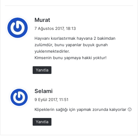
d
Murat
e
7 Ağustos 2017, 18:13
d
Hayvanı kısırlastırmak hayvana 2 bakimdan
i
zulümdür, bunu yapanlar buyuk gunah
k
yuklenmektedirler.
i
Kimsenin bunu yapmaya hakki yoktur!
:
Yanıtla
d
Selami
e
9 Eylül 2017, 11:51
d
Köpeklerin sağlığı için yapmak zorunda kalıyorlar 🙁
i
k
Yanıtla
i
: