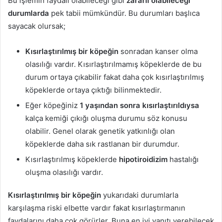
Bu işlemin faydalı olabileceği gibi
zararlı olabileceği
durumlarda
pek tabii mümkündür. Bu durumları başlıca
sayacak olursak;
Kısırlaştırılmış bir köpeğin
sonradan kanser olma
olasılığı vardır. Kısırlaştırılmamış köpeklerde de bu
durum ortaya çıkabilir fakat daha çok kısırlaştırılmış
köpeklerde ortaya çıktığı bilinmektedir.
Eğer köpeğiniz
1 yaşından sonra kısırlaştırıldıysa
kalça kemiği çıkığı oluşma durumu söz konusu
olabilir. Genel olarak genetik yatkınlığı olan
köpeklerde daha sık rastlanan bir durumdur.
Kısırlaştırılmış köpeklerde
hipotiroidizim
hastalığı
oluşma olasılığı vardır.
Kısırlaştırılmış bir köpeğin
yukarıdaki durumlarla
karşılaşma riski elbette vardır fakat kısırlaştırmanın
faydalarını daha çok görürler. Buna en iyi yanıtı verebilecek