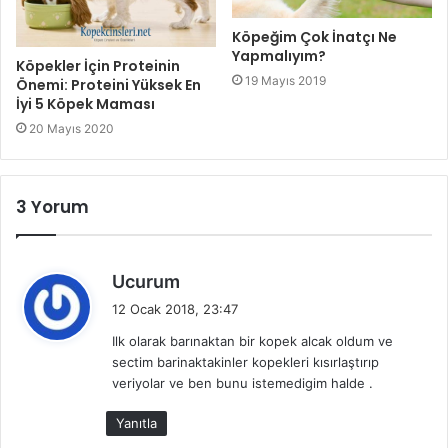
Köpeğim Çok İnatçı Ne
Yapmalıyım?
Köpekler İçin Proteinin
19 Mayıs 2019
Önemi: Proteini Yüksek En
İyi 5 Köpek Maması
20 Mayıs 2020
3 Yorum
d
Ucurum
e
12 Ocak 2018, 23:47
d
Ilk olarak barınaktan bir kopek alcak oldum ve
i
sectim barinaktakinler kopekleri kısırlaştırıp
k
veriyolar ve ben bunu istemedigim halde .
i
:
Yanıtla