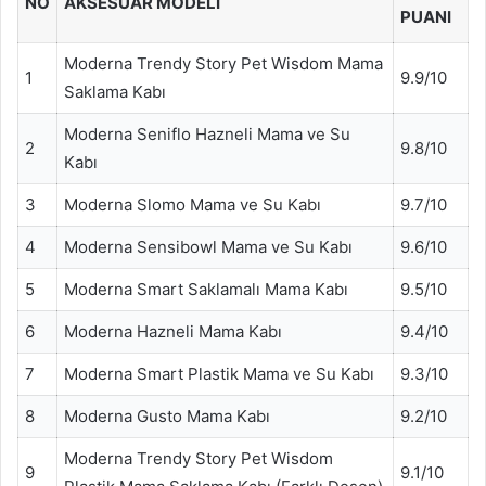
NO
AKSESUAR MODELI
PUANI
Moderna Trendy Story Pet Wisdom Mama
1
9.9/10
Saklama Kabı
Moderna Seniflo Hazneli Mama ve Su
2
9.8/10
Kabı
3
Moderna Slomo Mama ve Su Kabı
9.7/10
4
Moderna Sensibowl Mama ve Su Kabı
9.6/10
5
Moderna Smart Saklamalı Mama Kabı
9.5/10
6
Moderna Hazneli Mama Kabı
9.4/10
7
Moderna Smart Plastik Mama ve Su Kabı
9.3/10
8
Moderna Gusto Mama Kabı
9.2/10
Moderna Trendy Story Pet Wisdom
9
9.1/10