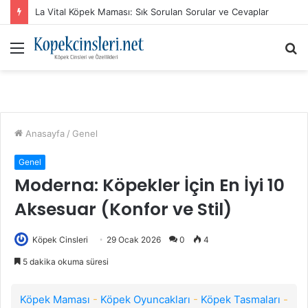
La Vital Köpek Maması: Sık Sorulan Sorular ve Cevaplar
Menü
A
y
...
Anasayfa
/
Genel
Genel
Moderna: Köpekler İçin En İyi 10
Aksesuar (Konfor ve Stil)
Köpek Cinsleri
29 Ocak 2026
0
4
5 dakika okuma süresi
Köpek Maması
-
Köpek Oyuncakları
-
Köpek Tasmaları
-