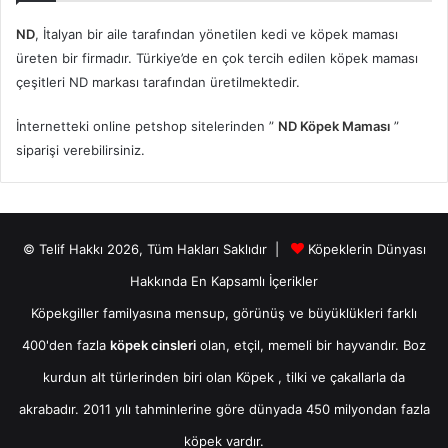
ND
, İtalyan bir aile tarafından yönetilen kedi ve köpek maması
üreten bir firmadır. Türkiye’de en çok tercih edilen köpek maması
çeşitleri ND markası tarafından üretilmektedir.
İnternetteki online petshop sitelerinden ”
ND Köpek Maması
”
siparişi verebilirsiniz.
© Telif Hakkı 2026, Tüm Hakları Saklıdır |
Köpeklerin Dünyası
Hakkında En Kapsamlı İçerikler
Köpekgiller familyasına mensup, görünüş ve büyüklükleri farklı
400'den fazla
köpek cinsleri
olan, etçil, memeli bir hayvandır. Boz
kurdun alt türlerinden biri olan
Köpek
, tilki ve çakallarla da
akrabadır. 2011 yılı tahminlerine göre dünyada 450 milyondan fazla
köpek vardır.