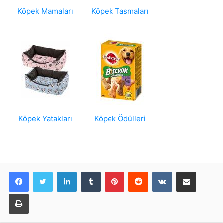
Köpek Mamaları
Köpek Tasmaları
Köpek Yatakları
Köpek Ödülleri
LinkedIn
Tumblr
Pinterest
Reddit
VKontakte
E-Posta ile paylaş
Yazdır