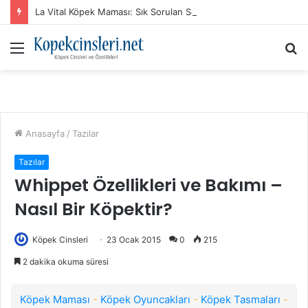
La Vital Köpek Maması: Sık Sorulan Sorular ve Cevaplar
Menü
A
y
...
Anasayfa
/
Tazılar
Tazılar
Whippet Özellikleri ve Bakımı –
Nasıl Bir Köpektir?
Köpek Cinsleri
23 Ocak 2015
0
215
2 dakika okuma süresi
Köpek Maması
-
Köpek Oyuncakları
-
Köpek Tasmaları
-